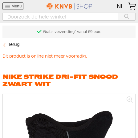
NL
Menu
Gratis verzending* vanaf 69 euro
Terug
Dit product is online niet meer voorradig.
NIKE STRIKE DRI-FIT SNOOD
ZWART WIT
Ga
naar
het
einde
van
de
afbeeldingen-
gallerij