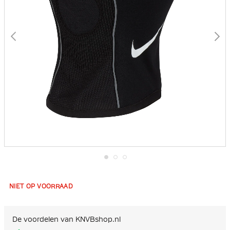
Ga
naar
het
NIET OP VOORRAAD
begin
van
de
afbeeldingen-
De voordelen van KNVBshop.nl
gallerij