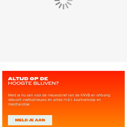
ALTIJD OP DE
HOOGTE BLIJVEN?
Meld je nu aan voor de nieuwsbrief van de KNVB en ontvang
relevant voetbalnieuws en acties m.b.t. kaartverkoop en
merchandise.
MELD JE AAN