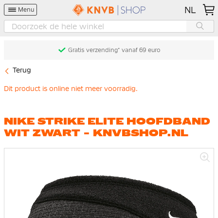
NL
Menu
Gratis verzending* vanaf 69 euro
Terug
Dit product is online niet meer voorradig.
NIKE STRIKE ELITE HOOFDBAND
WIT ZWART - KNVBSHOP.NL
Ga
naar
het
einde
van
de
afbeeldingen-
gallerij