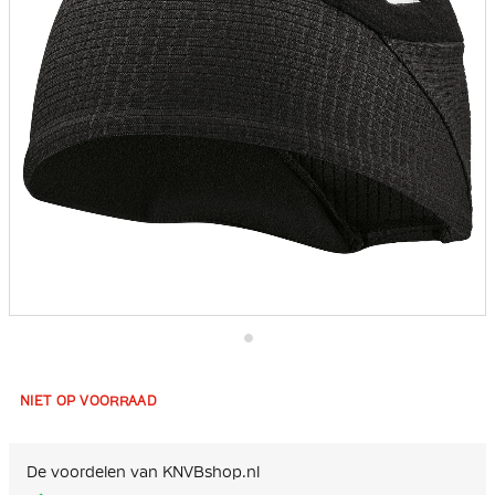
Ga
naar
het
NIET OP VOORRAAD
begin
van
de
afbeeldingen-
De voordelen van KNVBshop.nl
gallerij