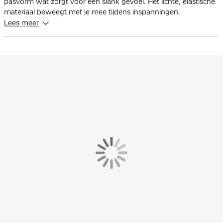
pasvorm wat zorgt voor een slank gevoel. Het lichte, elastische
materiaal beweegt met je mee tijdens inspanningen.
Lees meer
Het Nike Strike trainingsshirt is gemaakt van 100% polyester. Dit
materiaal is voorzien van de Nike Dri-FIT technologie, wat
ervoor zorgt dat zweet wordt afgevoerd naar de bovenste laag
van het shirt. Hierdoor blijf je droog en comfortabel tijdens het
trainen. De mesh inzetstukken op de rug en aan de zijkant
zorgen voor extra ventilatie.
De zijvlakken hebben de vorm van een bliksemschicht wat
zorgt voor een snelle look.