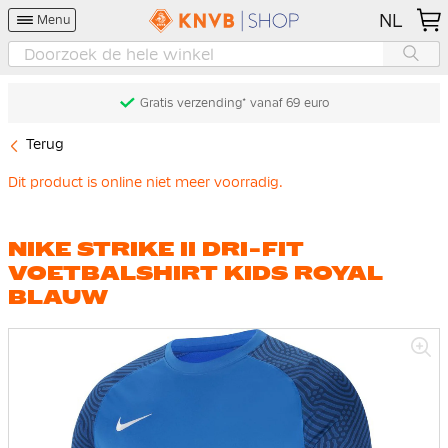
NL
Menu
Gratis verzending* vanaf 69 euro
Terug
Dit product is online niet meer voorradig.
NIKE STRIKE II DRI-FIT
VOETBALSHIRT KIDS ROYAL
BLAUW
Ga
naar
het
einde
van
de
afbeeldingen-
gallerij