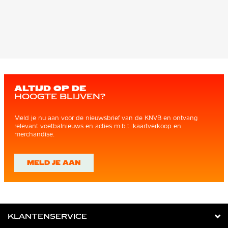
ALTIJD OP DE
HOOGTE BLIJVEN?
Meld je nu aan voor de nieuwsbrief van de KNVB en ontvang
relevant voetbalnieuws en acties m.b.t. kaartverkoop en
merchandise.
MELD JE AAN
KLANTENSERVICE