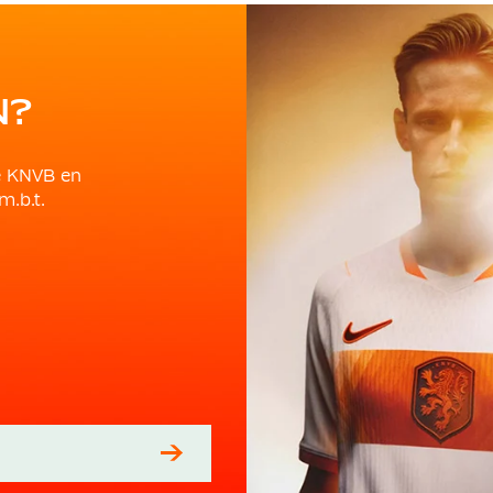
N?
e KNVB en
m.b.t.