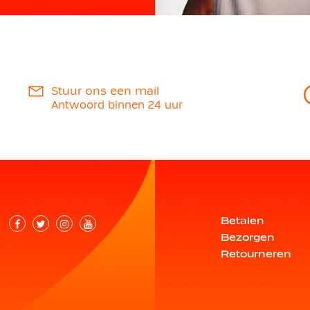
Stuur ons een mail
Antwoord binnen 24 uur
Betalen
Bezorgen
Retourneren