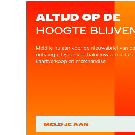
ALTIJD OP DE
HOOGTE BLIJVE
Meld je nu aan voor de nieuwsbrief van d
ontvang relevant voetbalnieuws en acties 
kaartverkoop en merchandise.
MELD JE AAN