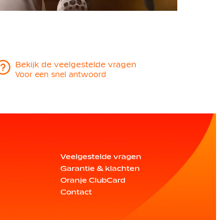
Bekijk de veelgestelde vragen
Voor een snel antwoord
Veelgestelde vragen
Garantie & klachten
Oranje ClubCard
Contact