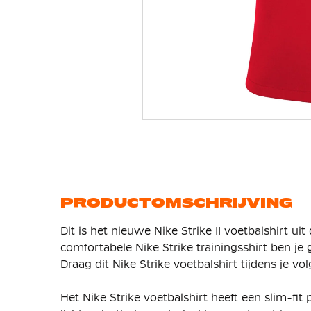
Ga
naar
het
begin
van
de
afbeeldingen-
gallerij
PRODUCTOMSCHRIJVING
Dit is het nieuwe Nike Strike II voetbalshirt ui
comfortabele Nike Strike trainingsshirt ben je g
Draag dit Nike Strike voetbalshirt tijdens je vol
Het Nike Strike voetbalshirt heeft een slim-fi