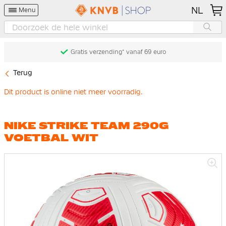
NL
Menu
Gratis verzending* vanaf 69 euro
Terug
Dit product is online niet meer voorradig.
NIKE STRIKE TEAM 290G
VOETBAL WIT
Ga
naar
het
einde
van
de
afbeeldingen-
gallerij