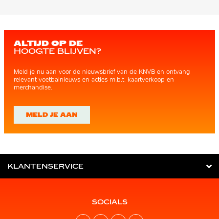
ALTIJD OP DE
HOOGTE BLIJVEN?
Meld je nu aan voor de nieuwsbrief van de KNVB en ontvang
relevant voetbalnieuws en acties m.b.t. kaartverkoop en
merchandise.
MELD JE AAN
KLANTENSERVICE
SOCIALS