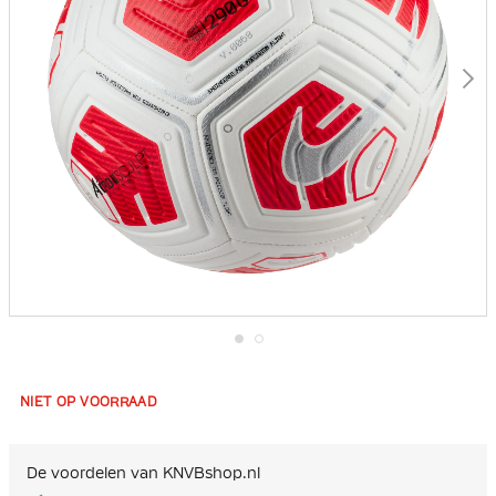
Ga
naar
het
NIET OP VOORRAAD
begin
van
de
afbeeldingen-
De voordelen van KNVBshop.nl
gallerij