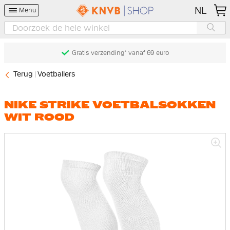
NL
Menu
Gratis verzending* vanaf 69 euro
Terug
Voetballers
NIKE STRIKE VOETBALSOKKEN
WIT ROOD
Ga
naar
het
einde
van
de
afbeeldingen-
gallerij