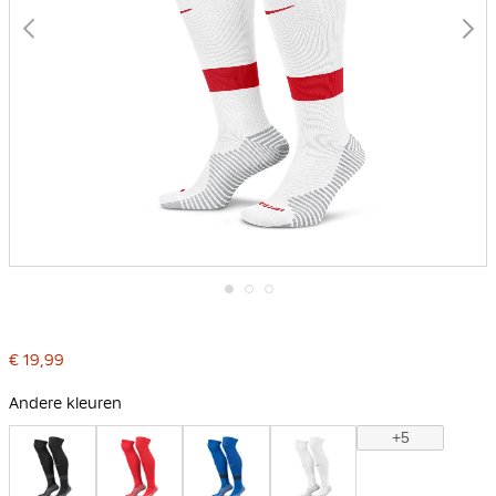
Ga
naar
het
€ 19,99
begin
van
de
Andere kleuren
afbeeldingen-
gallerij
+5