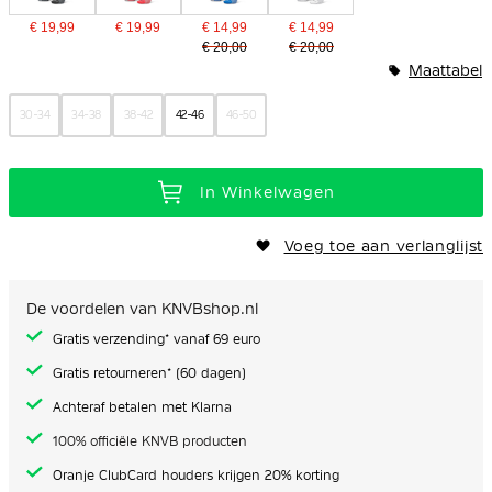
€ 19,99
€ 19,99
€ 14,99
€ 14,99
€ 20,00
€ 20,00
Maattabel
30-34
34-38
38-42
42-46
46-50
In Winkelwagen
Voeg toe aan verlanglijst
De voordelen van KNVBshop.nl
Gratis verzending* vanaf 69 euro
Gratis retourneren* (60 dagen)
Achteraf betalen met Klarna
100% officiële KNVB producten
Oranje ClubCard houders krijgen 20% korting