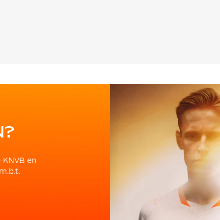
N?
e KNVB en
m.b.t.