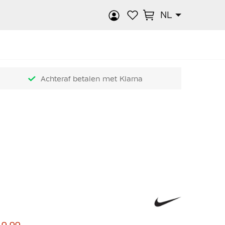
NL
k
Achteraf betalen met Klarna