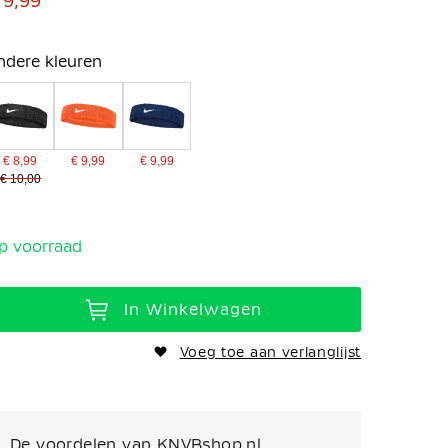
 9,99
ndere kleuren
€ 8,99
€ 9,99
€ 9,99
€ 10,00
p voorraad
In Winkelwagen
Voeg toe aan verlanglijst
De voordelen van KNVBshop.nl