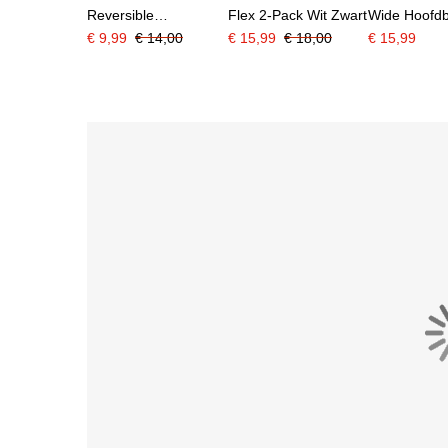
Reversible
Flex 2-Pack Wit Zwart
Wide Hoofd
Hoofdband Zwart Wit
Pack Rood B
€ 9,99
€ 14,00
€ 15,99
€ 18,00
€ 15,99
Zwart