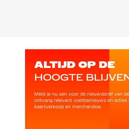
ALTIJD OP DE
HOOGTE BLIJVE
Meld je nu aan voor de nieuwsbrief van d
ontvang relevant voetbalnieuws en acties 
kaartverkoop en merchandise.