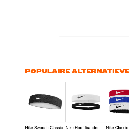
Ga
naar
het
begin
van
de
afbeeldingen-
gallerij
POPULAIRE ALTERNATIEV
Nike Swoosh Classic
Nike Hoofdbanden
Nike Classic