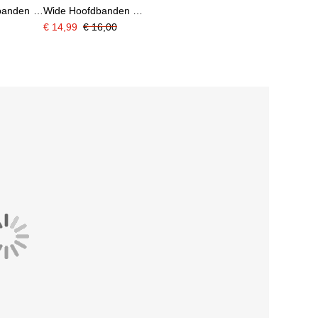
banden 3-
Wide Hoofdbanden 3-
lauw Wit
Pack Geel Roze Wit
€ 14,99
€ 16,00