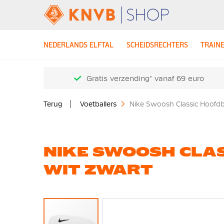
NEDERLANDS ELFTAL
SCHEIDSRECHTERS
TRAIN
Gratis verzending* vanaf 69 euro
Terug
Voetballers
Nike Swoosh Classic Hoofd
NIKE SWOOSH CLA
WIT ZWART
Ga
naar
het
einde