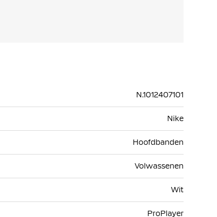
N.1012407101
Nike
Hoofdbanden
Volwassenen
Wit
ProPlayer