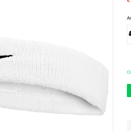
€
A
O