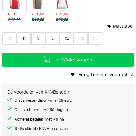
€ 11,50
€ 16,99
€ 22,99
€ 23,00
€ 23,00
€ 23,00
Maattabel
XS
S
M
L
XL
XXL
3XL
In Winkelwagen
Voeg toe aan verlanglijst
De voordelen van KNVBshop.nl
Gratis verzending* vanaf 69 euro
Gratis retourneren* (60 dagen)
Achteraf betalen met Klarna
100% officiële KNVB producten