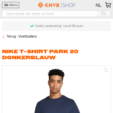
NL
Menu
Gratis verzending* vanaf 69 euro
Terug
Voetballers
NIKE T-SHIRT PARK 20
DONKERBLAUW
Ga
naar
het
einde
van
de
afbeeldingen-
gallerij