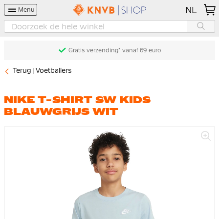
NL
Menu
Gratis verzending* vanaf 69 euro
Terug
Voetballers
NIKE T-SHIRT SW KIDS
BLAUWGRIJS WIT
Ga
naar
het
einde
van
de
afbeeldingen-
gallerij