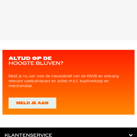
ALTIJD OP DE
HOOGTE BLIJVEN?
Meld je nu aan voor de nieuwsbrief van de KNVB en ontvang
relevant voetbalnieuws en acties m.b.t. kaartverkoop en
merchandise.
MELD JE AAN
KLANTENSERVICE