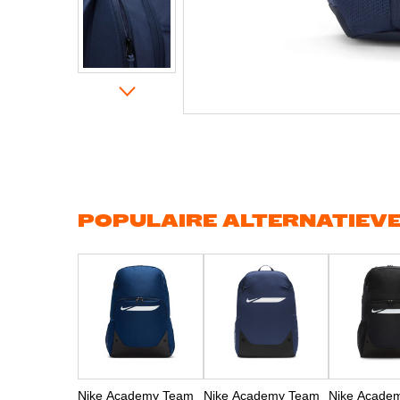
Ga
naar
het
begin
van
de
afbeeldingen-
gallerij
POPULAIRE ALTERNATIEV
Nike Academy Team
Nike Academy Team
Nike Acade