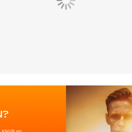
N?
e KNVB en