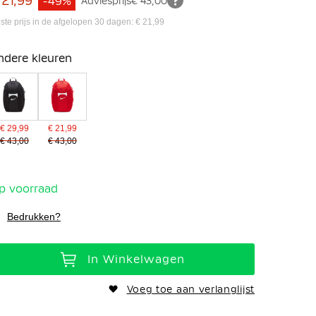
 21,99
-49%
Adviesprijs
€ 43,00
ste prijs in de afgelopen 30 dagen: € 21,99
ndere kleuren
€ 29,99
€ 21,99
€ 43,00
€ 43,00
p voorraad
Bedrukken?
In Winkelwagen
Voeg toe aan verlanglijst