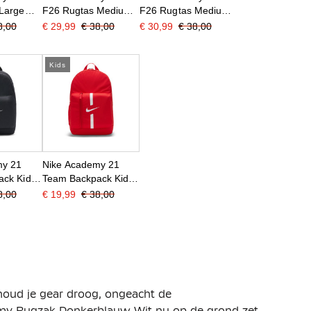
Large
F26 Rugtas Medium
F26 Rugtas Medium
Zwart Wit
Lichtrood Zwart
8,00
€ 29,99
€ 38,00
€ 30,99
€ 38,00
Kids
my 21
Nike Academy 21
ack Kids
Team Backpack Kids
Rood
8,00
€ 19,99
€ 38,00
houd je gear droog, ongeacht de
my Rugzak Donkerblauw Wit nu op de grond zet