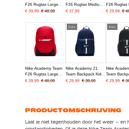
F26 Rugtas Large
F26 Rugtas Medium
F26 Rugtas 
Donkerblauw Zwart
Donkerblauw Zwart
Zwart Wit
€ 39,99
€ 48,00
€ 37,99
€ 29,99
€ 4
Kids
Kids
Nike Academy Team
Nike Academy 21
Nike Acade
F26 Rugtas Large
Team Backpack Kids
Team Backp
Lichtrood Zwart
Donkerblauw
Zwart
€ 39,99
€ 48,00
€ 29,99
€ 38,00
€ 29,99
€ 3
PRODUCTOMSCHRIJVING
Laat je niet tegenhouden door het weer – en 
omstandigheden. Of je deze Nike Team Acade