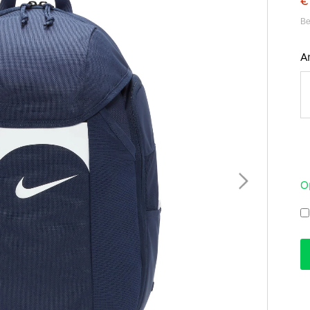
€
Be
A
O