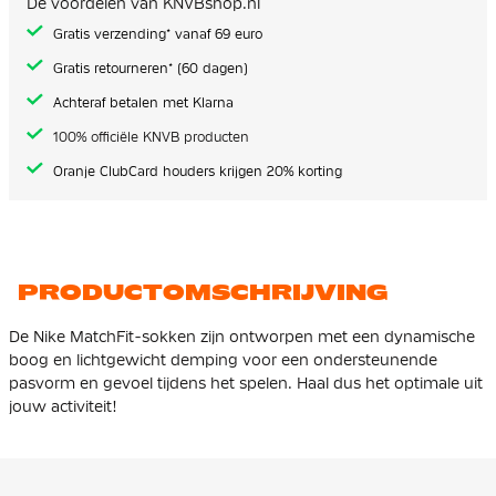
De voordelen van KNVBshop.nl
gallerij
Gratis verzending* vanaf 69 euro
Gratis retourneren* (60 dagen)
Achteraf betalen met Klarna
100% officiële KNVB producten
Oranje ClubCard houders krijgen 20% korting
PRODUCTOMSCHRIJVING
De Nike MatchFit-sokken zijn ontworpen met een dynamische
boog en lichtgewicht demping voor een ondersteunende
pasvorm en gevoel tijdens het spelen. Haal dus het optimale uit
jouw activiteit!