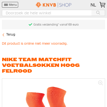
NL
Menu
Gratis verzending* vanaf 69 euro
Terug
Dit product is online niet meer voorradig.
NIKE TEAM MATCHFIT
VOETBALSOKKEN HOOG
FELROOD
Ga
naar
het
einde
van
de
afbeeldingen-
gallerij