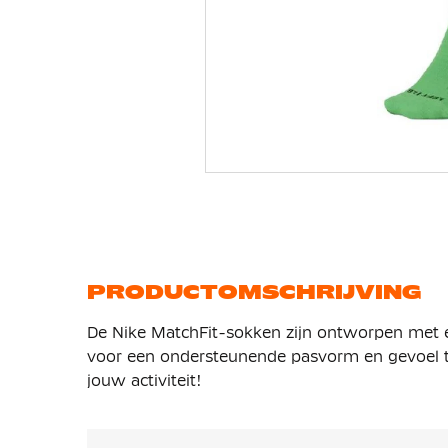
Ga
naar
het
begin
van
de
afbeeldingen-
gallerij
PRODUCTOMSCHRIJVING
De Nike MatchFit-sokken zijn ontworpen met
voor een ondersteunende pasvorm en gevoel tij
jouw activiteit!