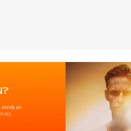
N?
e KNVB en
m.b.t.