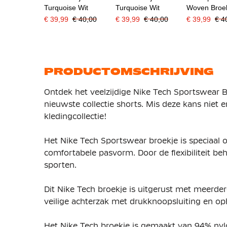
Turquoise Wit
Turquoise Wit
Woven Broek
Wit
€ 39,99
€ 40,00
€ 39,99
€ 40,00
€ 39,99
€ 4
PRODUCTOMSCHRIJVING
Ontdek het veelzijdige Nike Tech Sportswear 
nieuwste collectie shorts. Mis deze kans niet 
kledingcollectie!
Het Nike Tech Sportswear broekje is speciaal 
comfortabele pasvorm. Door de flexibiliteit beh
sporten.
Dit Nike Tech broekje is uitgerust met meerder
veilige achterzak met drukknoopsluiting en oph
Het Nike Tech broekje is gemaakt van 94% nyl