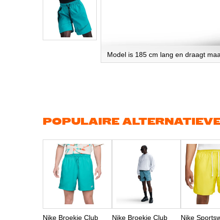
Model is 185 cm lang en draagt ma
Ga
naar
het
begin
van
de
afbeeldingen-
gallerij
POPULAIRE ALTERNATIEV
Nike Broekje Club
Nike Broekje Club
Nike Sports