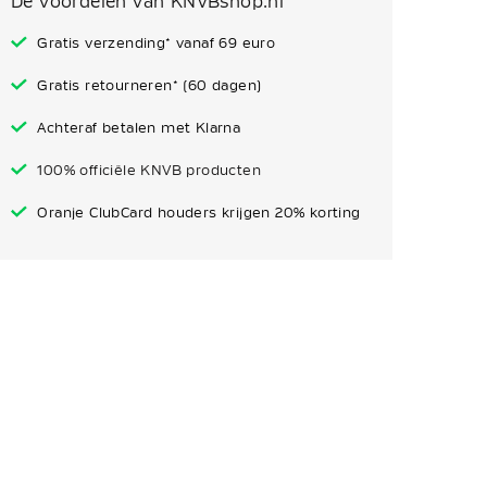
De voordelen van KNVBshop.nl
Gratis verzending* vanaf 69 euro
Gratis retourneren* (60 dagen)
Model is 185 cm lang en draagt maat M
Achteraf betalen met Klarna
100% officiële KNVB producten
Oranje ClubCard houders krijgen 20% korting