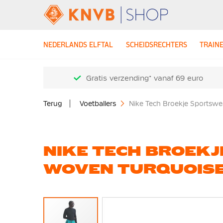
NEDERLANDS ELFTAL
SCHEIDSRECHTERS
TRAIN
Gratis verzending* vanaf 69 euro
Terug
Voetballers
Nike Tech Broekje Sportsw
NIKE TECH BROEK
WOVEN TURQUOIS
Ga
naar
het
einde