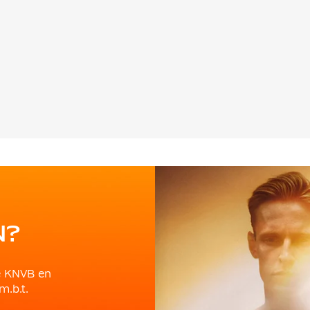
N?
e KNVB en
m.b.t.