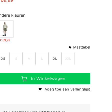
 69,99
ndere kleuren
€ 69,99
Maattabel
XS
S
M
L
XL
XXL
In Winkelwagen
Voeg toe aan verlanglijst