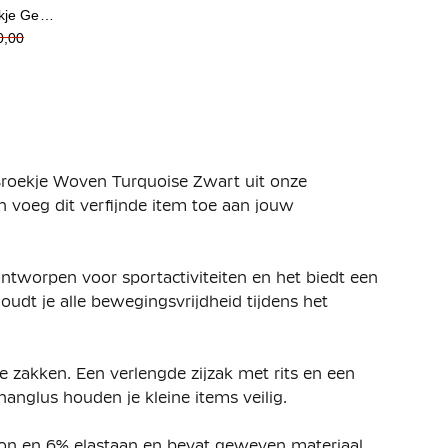
je Geel
0,00
Broekje Woven Turquoise Zwart uit onze
en voeg dit verfijnde item toe aan jouw
ontworpen voor sportactiviteiten en het biedt een
oudt je alle bewegingsvrijdheid tijdens het
e zakken. Een verlengde zijzak met rits en een
anglus houden je kleine items veilig.
on en 6% elastaan en bevat geweven materiaal.