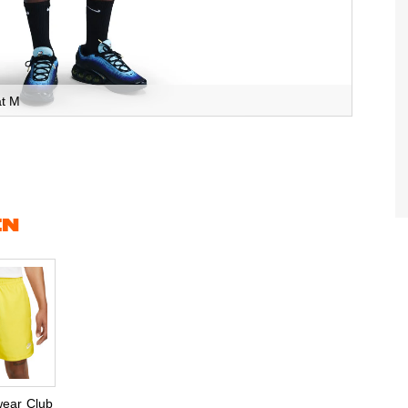
at M
EN
wear Club