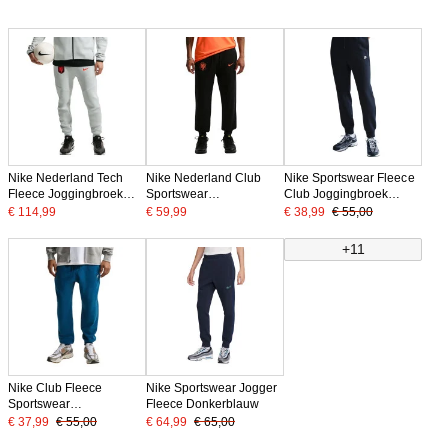
Nike Nederland Tech
Nike Nederland Club
Nike Sportswear Fleece
Fleece Joggingbroek
Sportswear
Club Joggingbroek
2026-2028 Lichtgrijs
Joggingbroek 2026-
Donkerblauw Wit
€ 114,99
€ 59,99
€ 38,99
€ 55,00
Zwart Oranje
2028 Zwart Feloranje
+11
Nike Club Fleece
Nike Sportswear Jogger
Sportswear
Fleece Donkerblauw
Joggingbroek
€ 37,99
€ 55,00
€ 64,99
€ 65,00
Donkerblauw Beige