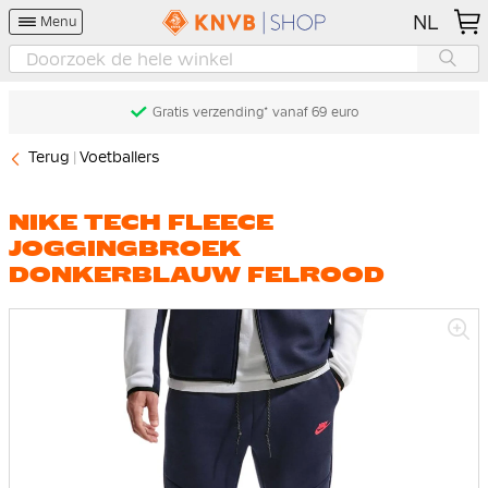
NL
Menu
Gratis verzending* vanaf 69 euro
Terug
Voetballers
NIKE TECH FLEECE
JOGGINGBROEK
DONKERBLAUW FELROOD
Ga
naar
het
einde
van
de
afbeeldingen-
gallerij