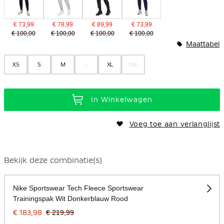
€ 73,99
€ 78,99
€ 89,99
€ 73,99
€ 100,00
€ 100,00
€ 100,00
€ 100,00
Maattabel
XS
S
M
L
XL
XXL
In Winkelwagen
Voeg toe aan verlanglijst
Bekijk deze combinatie(s)
Nike Sportswear Tech Fleece Sportswear
Trainingspak Wit Donkerblauw Rood
€ 183,98
€ 219,99