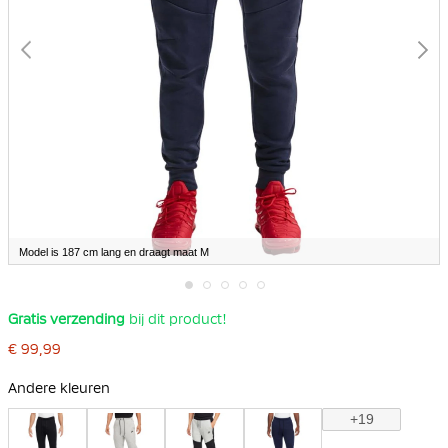
Model is 187 cm lang en draagt maat M
Ga
Gratis verzending
bij dit product!
naar
het
€ 99,99
begin
van
de
Andere kleuren
afbeeldingen-
gallerij
+19