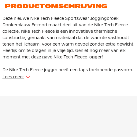
PRODUCTOMSCHRIJVING
Deze nieuwe Nike Tech Fleece Sportswear Joggingbroek
Donkerblauw Felrood maakt deel uit van de Nike Tech Fleece
collectie. Nike Tech Fleece is een innovatieve thermische
constructie, gemaakt van materiaal dat de warmte vasthoudt
tegen het lichaam, voor een warm gevoel zonder extra gewicht.
Heerlijk om te dragen in je vrije tijd. Geniet nog meer van elk
moment met deze gave Nike Tech Fleece jogger!
De Nike Tech Fleece jogger heeft een taps toelopende pasvorm.
Bij de bovenbenen zit hij ruim en vanaf de knie loopt hij taps
Lees meer
toe. Dit zorgt ervoor dat de broek voldoende ruimte geeft aan
de bovenbenen en de heupen en dat het beneden toch
strakker om de enkels zit.
Deze Nike Tech Fleece jogger is verstelbaar door de zachte,
elastische tailleband met trekkoord. De hoge geribde boorden
zorgen ervoor dat de broek goed blijft zitten en je je sneakers
kunt showen. Er is een open steekzak aanwezig met één
ritszak. In de ritszak zit een extra zakje voor je sleutels, pasjes en