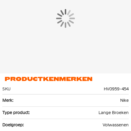
telefoon zodat je die makkelijk kunt pakken.
De Nike Tech Fleece jogger is gemaakt van 53% katoen en 47%
polyester. Het lichte premium fleece materiaal is glad aan de
binnen- en buitenkant en biedt veel warmte zonder extra
volume.
PRODUCTKENMERKEN
SKU
HV0959-454
Meer
Nike
informatie
Lange Broeken
Volwassenen