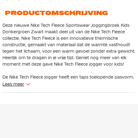
PRODUCTOMSCHRIJVING
Deze nieuwe Nike Tech Fleece Sportswear Joggingbroek Kids
Donkergroen Zwart maakt deel uit van de Nike Tech Fleece
collectie. Nike Tech Fleece is een innovatieve thermische
constructie, gemaakt van materiaal dat de warmte vasthoudt
tegen het lichaam, voor een warm gevoel zonder extra gewicht.
Heerlijk om te dragen in je vrije tijd. Geniet nog meer van elk
moment met deze gave Nike Tech Fleece jogger voor kids!
De Nike Tech Fleece jogger heeft een taps toelopende pasvorm.
Bij de bovenbenen zit hij ruim en vanaf de knie loopt hij taps
Lees meer
toe. Dit zorgt ervoor dat de broek voldoende ruimte geeft aan
de bovenbenen en de heupen en dat het beneden toch
strakker om de enkels zit.
Deze Nike Tech Fleece jogger is verstelbaar door de zachte,
elastische tailleband met trekkoord. De hoge geribde boorden
zorgen ervoor dat de broek goed blijft zitten en je je sneakers
kunt showen. Er is een open steekzak aanwezig met één