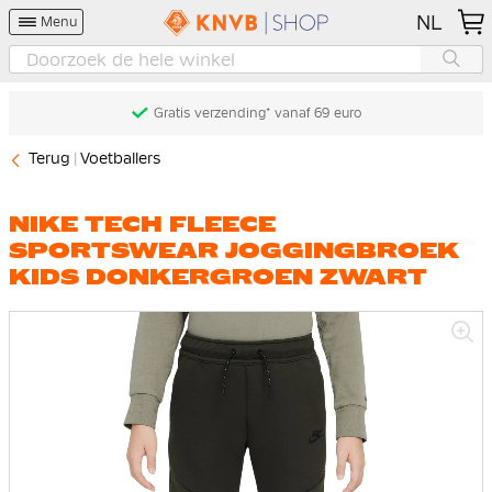
NL
Menu
Gratis verzending* vanaf 69 euro
Terug
Voetballers
NIKE TECH FLEECE
SPORTSWEAR JOGGINGBROEK
KIDS DONKERGROEN ZWART
Ga
naar
het
einde
van
de
afbeeldingen-
gallerij