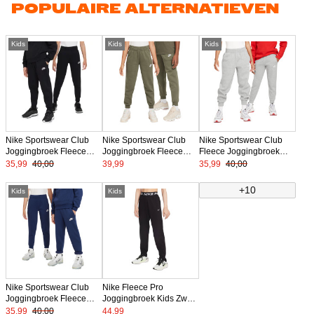
POPULAIRE ALTERNATIEVEN
Kids
Kids
Kids
Nike Sportswear Club
Nike Sportswear Club
Nike Sportswear Club
Joggingbroek Fleece
Joggingbroek Fleece
Fleece Joggingbroek
Kids Zwart Wit
Kids Olijfgroen Wit
Kids Lichtgrijs Wit
35,99
40,00
39,99
35,99
40,00
+10
Kids
Kids
Nike Sportswear Club
Nike Fleece Pro
Joggingbroek Fleece
Joggingbroek Kids Zwart
Kids Donkerblauw Wit
Wit
35,99
40,00
44,99