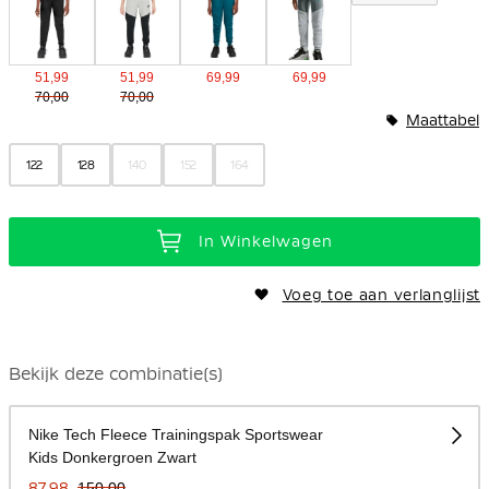
51,99
51,99
69,99
69,99
70,00
70,00
Maattabel
122
128
140
152
164
In Winkelwagen
Voeg toe aan verlanglijst
Bekijk deze combinatie(s)
Nike Tech Fleece Trainingspak Sportswear
Kids Donkergroen Zwart
87,98
150,00