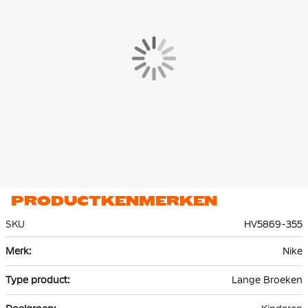
ritszak. In de ritszak zit een extra zakje voor je sleutels, pasjes en
telefoon zodat je die makkelijk kunt pakken.
De Nike Tech Fleece jogger is gemaakt van 53% katoen en 47%
polyester. Het lichte premium fleece materiaal is glad aan de
binnen- en buitenkant en biedt veel warmte zonder extra
volume.
PRODUCTKENMERKEN
SKU
HV5869-355
Meer
Nike
informatie
Lange Broeken