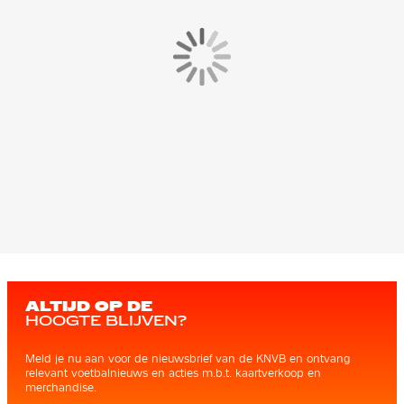
ALTIJD OP DE
HOOGTE BLIJVEN?
Meld je nu aan voor de nieuwsbrief van de KNVB en ontvang
relevant voetbalnieuws en acties m.b.t. kaartverkoop en
merchandise.