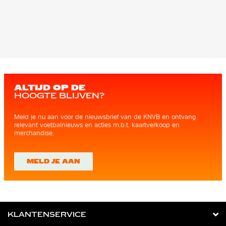
ALTIJD OP DE
HOOGTE BLIJVEN?
Meld je nu aan voor de nieuwsbrief van de KNVB en ontvang
relevant voetbalnieuws en acties m.b.t. kaartverkoop en
merchandise.
MELD JE AAN
KLANTENSERVICE