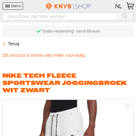
NL
Menu
Gratis verzending* vanaf 69 euro
Terug
Dit product is online niet meer voorradig.
NIKE TECH FLEECE
SPORTSWEAR JOGGINGBROEK
WIT ZWART
Ga
naar
het
einde
van
de
afbeeldingen-
gallerij