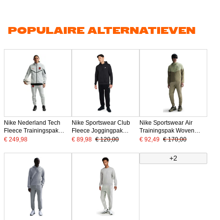
POPULAIRE ALTERNATIEVEN
Nike Nederland Tech
Nike Sportswear Club
Nike Sportswear Air
Fleece Trainingspak
Fleece Joggingpak
Trainingspak Woven
2026-2028 Lichtgrijs
Hooded Zwart Wit
Full-Zip Olijfgroen Groen
€ 249,98
€ 89,98
€ 120,00
€ 92,49
€ 170,00
Zwart Oranje
Neongeel
+2