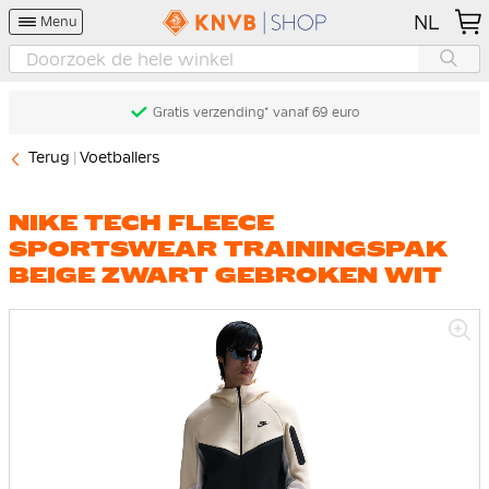
NL
Menu
Gratis retourneren* (60 dagen)
Terug
Voetballers
NIKE TECH FLEECE
SPORTSWEAR TRAININGSPAK
BEIGE ZWART GEBROKEN WIT
Ga
naar
het
einde
van
de
afbeeldingen-
gallerij