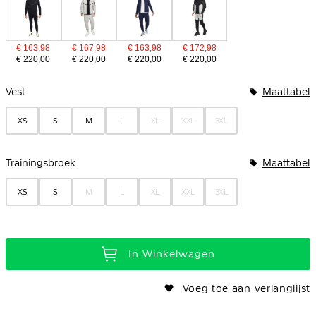
€ 163,98
€ 167,98
€ 163,98
€ 172,98
€ 220,00
€ 220,00
€ 220,00
€ 220,00
Bundelopties
Vest
Maattabel
XS
S
M
L
XL
XXL
3XL
Trainingsbroek
Maattabel
XS
S
M
L
XL
XXL
3XL
In Winkelwagen
Voeg toe aan verlanglijst