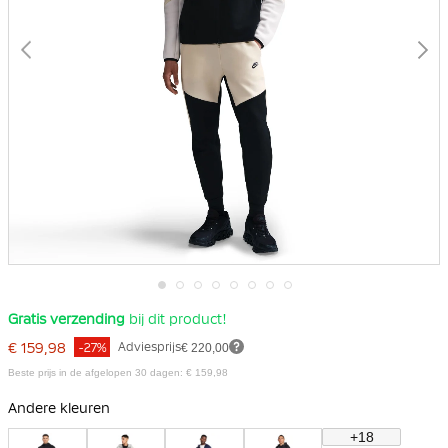
Ga
Gratis verzending
bij dit product!
naar
het
€ 159,98
Adviesprijs
€ 220,00
-27%
begin
van
Beste prijs in de afgelopen 30 dagen: € 159,98
de
afbeeldingen-
Andere kleuren
gallerij
+18