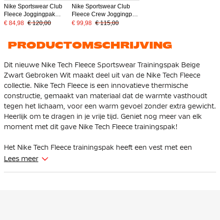
Nike Sportswear Club
Nike Sportswear Club
Fleece Joggingpak
Fleece Crew Joggingpak
Hooded Grijs Wit
Grijs Wit
€ 84,98
€ 120,00
€ 99,98
€ 115,00
PRODUCTOMSCHRIJVING
Dit nieuwe Nike Tech Fleece Sportswear Trainingspak Beige
Zwart Gebroken Wit maakt deel uit van de Nike Tech Fleece
collectie. Nike Tech Fleece is een innovatieve thermische
constructie, gemaakt van materiaal dat de warmte vasthoudt
tegen het lichaam, voor een warm gevoel zonder extra gewicht.
Heerlijk om te dragen in je vrije tijd. Geniet nog meer van elk
moment met dit gave Nike Tech Fleece trainingspak!
Het Nike Tech Fleece trainingspak heeft een vest met een
standaard pasvorm die iets ruimer valt bij de schouders, borst
Lees meer
en body voor een sportieve feel die makkelijk als laag is te
dragen. De verlaagde schouders en een design met vlakken op
de mouwen zorgen voor meer bewegingsvrijheid. De Nike Tech
Fleece jogger heeft een taps toelopende pasvorm. Bij de
bovenbenen zit hij ruim en vanaf de knie loopt hij taps toe. Dit
zorgt ervoor dat de broek voldoende ruimte geeft aan de