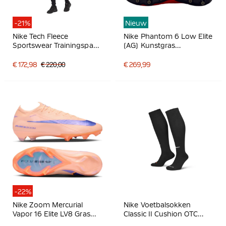
-21%
Nieuw
Nike Tech Fleece
Nike Phantom 6 Low Elite
Sportswear Trainingspak
(AG) Kunstgras
Zwart Lichtgrijs
Voetbalschoenen Zwart
Felrood Goud
€ 172,98
€ 220,00
€ 269,99
-22%
Nike Zoom Mercurial
Nike Voetbalsokken
Vapor 16 Elite LV8 Gras
Classic II Cushion OTC
Voetbalschoenen (FG)
Zwart