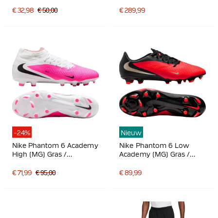
Wit
Voetbalschoenen Felroze
Wit Zwart
€ 32,98
€ 50,00
€ 289,99
-24%
Nieuw
Nike Phantom 6 Academy
Nike Phantom 6 Low
High (MG) Gras /
Academy (MG) Gras /
Kunstgras
Kunstgras
Voetbalschoenen Wit
Voetbalschoenen Zwart
€ 71,99
€ 95,00
€ 89,99
Felroze Zwart
Felrood Goud