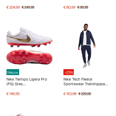
Voetbalschoenen Zwart
Kunstgras
Felgroen Zilvergrijs
Voetbalschoenen Zwart
€ 224,99
€ 249,99
€ 80,99
€ 89,99
Felgroen Zilvergrijs
Nieuw
-25%
Nike Tiempo Ligera Pro
Nike Tech Fleece
(FG) Gras
Sportswear Trainingspak
Voetbalschoenen Wit
Donkerblauw Zwart
Goud Felrood
€ 149,99
€ 163,98
€ 220,00