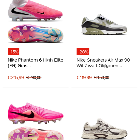
-15%
-20%
Nike Phantom 6 High Elite
Nike Sneakers Air Max 90
(FG) Gras
Wit Zwart Olijfgroen
Voetbalschoenen Wit
Lichtgrijs
Felroze Zwart
€ 245,99
€ 290,00
€ 119,99
€ 150,00