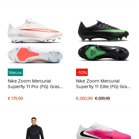
Nieuw
-10%
Nike Zoom Mercurial
Nike Zoom Mercurial
Superfly 11 Pro (FG) Gras
Superfly 11 Elite (FG) Gras
Voetbalschoenen Wit
Voetbalschoenen Zwart
Felrood Goud
Felgroen Zilvergrijs
€ 179,99
€ 260,99
€ 289,99