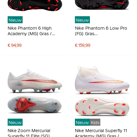
Nieuw
Nieuw
Nike Phantom 6 High
Nike Phantom 6 Low Pro
Academy (MG) Gras /
(FG) Gras
Kunstgras
Voetbalschoenen Zwart
Voetbalschoenen Zwart
Felrood Goud
€ 94,99
€ 159,99
Felrood Goud
Nieuw
Nieuw
Kids
Nike Zoom Mercurial
Nike Mercurial Superfly 11
Superfly 11 Elite (SG)
Academy (MG) Gras /