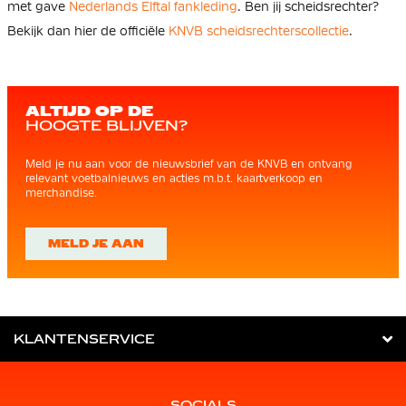
met gave
Nederlands Elftal fankleding
. Ben jij scheidsrechter?
Bekijk dan hier de officiële
KNVB scheidsrechterscollectie
.
ALTIJD OP DE
HOOGTE BLIJVEN?
Meld je nu aan voor de nieuwsbrief van de KNVB en ontvang
relevant voetbalnieuws en acties m.b.t. kaartverkoop en
merchandise.
MELD JE AAN
KLANTENSERVICE
SOCIALS