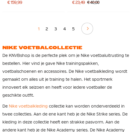
Felgroen
€ 159,99
€ 23,49
€ 40,00
Volgende
1
2
3
4
5
NIKE VOETBALCOLLECTIE
De KNVBshop is de perfecte plek om je Nike voetbaluitrusting te
bestellen. Hier vind je gave Nike trainingspakken,
voetbalschoenen en accessoires. De Nike voetbalkleding wordt
gemaakt om alles uit je training te halen. Het sportmerk
innoveert elk seizoen en heeft voor iedere voetballer de
geschikte outfit.
De
Nike voetbalkleding
collectie kan worden onderverdeeld in
twee collecties. Aan de ene kant heb je de Nike Strike series. De
kleding in deze collectie heeft een strakke pasvorm. Aan de
andere kant heb je de Nike Academy series. De Nike Academy