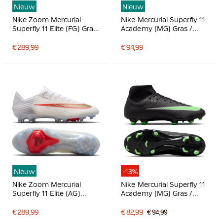
Nieuw
Nieuw
Nike Zoom Mercurial
Nike Mercurial Superfly 11
Superfly 11 Elite (FG) Gras
Academy (MG) Gras /
Voetbalschoenen Wit
Kunstgras
Felrood Goud
Voetbalschoenen Wit
€ 289,99
€ 94,99
Felrood Goud
Nieuw
-13%
Nike Zoom Mercurial
Nike Mercurial Superfly 11
Superfly 11 Elite (AG)
Academy (MG) Gras /
Kunstgras
Kunstgras
Voetbalschoenen (AG) Wit
Voetbalschoenen Zwart
€ 289,99
€ 82,99
€ 94,99
Felrood Goud
Felgroen Zilvergrijs