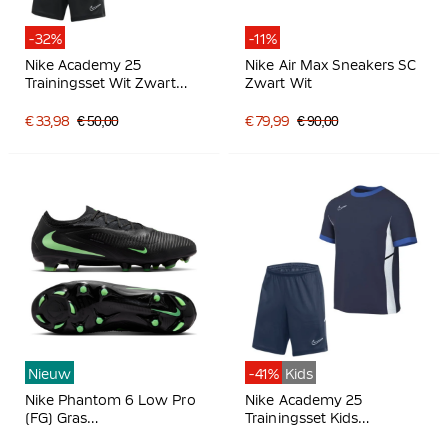
-32%
-11%
Nike Academy 25
Nike Air Max Sneakers SC
Trainingsset Wit Zwart
Zwart Wit
Grijs
€ 33,98
€ 50,00
€ 79,99
€ 90,00
Nieuw
-41%
Kids
Nike Phantom 6 Low Pro
Nike Academy 25
(FG) Gras
Trainingsset Kids
Voetbalschoenen Zwart
Donkerblauw Blauw Wit