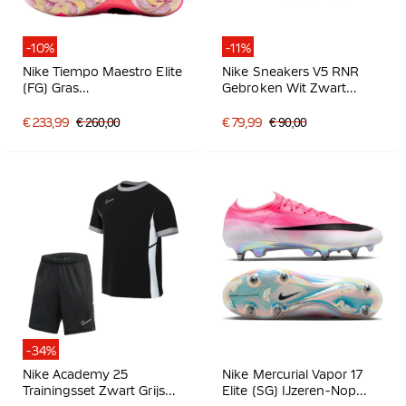
-10%
-11%
Nike Tiempo Maestro Elite
Nike Sneakers V5 RNR
(FG) Gras
Gebroken Wit Zwart
Voetbalschoenen Felroze
Zilvergrijs
Zwart
€ 233,99
€ 260,00
€ 79,99
€ 90,00
-34%
Nike Academy 25
Nike Mercurial Vapor 17
Trainingsset Zwart Grijs
Elite (SG) IJzeren-Nop