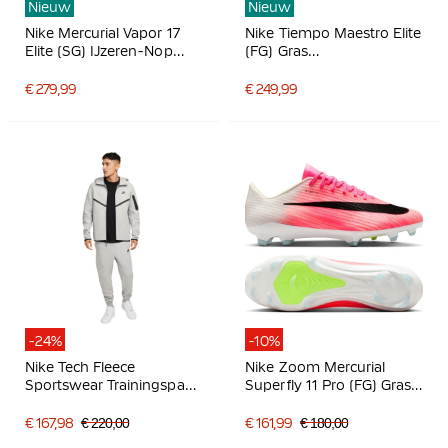
Nieuw
Nieuw
Nike Mercurial Vapor 17
Nike Tiempo Maestro Elite
Elite (SG) IJzeren-Nop
(FG) Gras
Voetbalschoenen Felrood
Voetbalschoenen Wit
Zwart Goud
Felrood Goud
€ 279,99
€ 249,99
-24%
-10%
Nike Tech Fleece
Nike Zoom Mercurial
Sportswear Trainingspak
Superfly 11 Pro (FG) Gras
Lichtgrijs Zwart
Voetbalschoenen Felroze
Wit Zwart
€ 167,98
€ 220,00
€ 161,99
€ 180,00