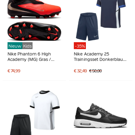
Nieuw
Kids
-35%
Nike Phantom 6 High
Nike Academy 25
Academy (MG) Gras /
Trainingsset Donkerblauw
Kunstgras
Blauw Wit
Voetbalschoenen Kids
€ 74,99
€ 32,49
€ 50,00
Zwart Felrood Goud