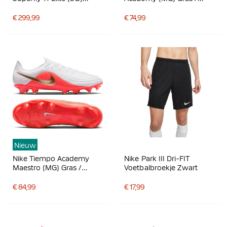
IJzeren-Nop
Kunstgras
Voetbalschoenen Wit
Voetbalschoenen Kids Wit
€ 299,99
€ 74,99
Felrood Goud
Felrood Goud
Nieuw
Nike Tiempo Academy
Nike Park III Dri-FIT
Maestro (MG) Gras /
Voetbalbroekje Zwart
Kunstgras
Voetbalschoenen Wit
€ 84,99
€ 17,99
Felrood Goud