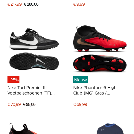
Zalmroze Donkerblauw
€ 217,99
€ 280,00
€ 9,99
Paars
-25%
Nieuw
Nike Turf Premier III
Nike Phantom 6 High
Voetbalschoenen (TF)
Club (MG) Gras /
Zwart Wit
Kunstgras
Voetbalschoenen Zwart
€ 70,99
€ 95,00
€ 69,99
Felrood Goud