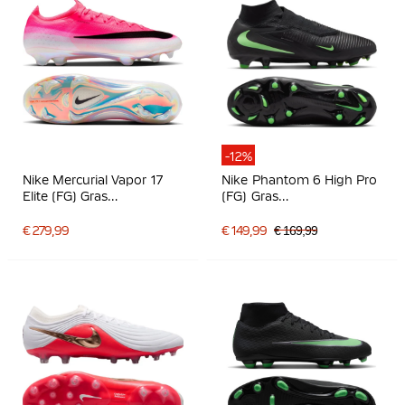
-12%
Nike Mercurial Vapor 17
Nike Phantom 6 High Pro
Elite (FG) Gras
(FG) Gras
Voetbalschoenen Felroze
Voetbalschoenen Zwart
Wit Zwart
Felgroen
€ 279,99
€ 149,99
€ 169,99