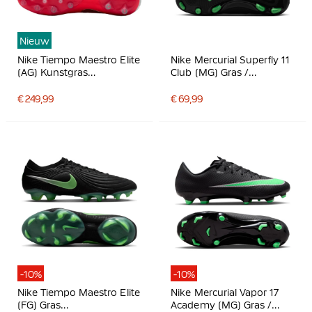
Nieuw
Nike Tiempo Maestro Elite
Nike Mercurial Superfly 11
(AG) Kunstgras
Club (MG) Gras /
Voetbalschoenen Wit
Kunstgras
Felrood Goud
Voetbalschoenen Zwart
€ 249,99
€ 69,99
Felgroen Zilvergrijs
-10%
-10%
Nike Tiempo Maestro Elite
Nike Mercurial Vapor 17
(FG) Gras
Academy (MG) Gras /