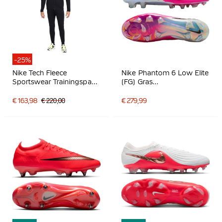
-25%
Nike Tech Fleece
Nike Phantom 6 Low Elite
Sportswear Trainingspak
(FG) Gras
Zwart Donkergrijs
Voetbalschoenen Wit
Felroze Zwart
€ 163,98
€ 220,00
€ 279,99