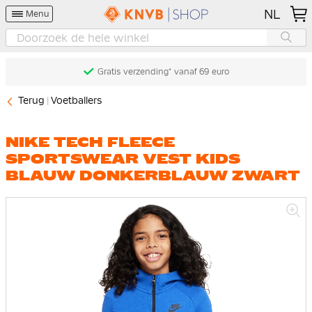
NL
Menu
Gratis verzending* vanaf 69 euro
Terug
Voetballers
NIKE TECH FLEECE
SPORTSWEAR VEST KIDS
BLAUW DONKERBLAUW ZWART
Ga
naar
het
einde
van
de
afbeeldingen-
gallerij