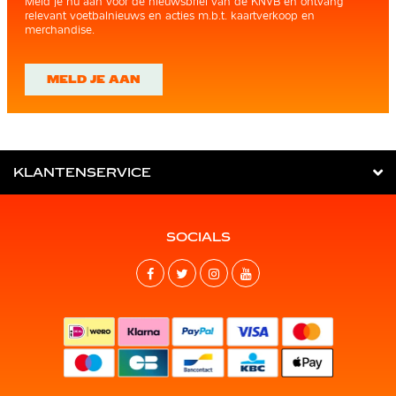
Meld je nu aan voor de nieuwsbrief van de KNVB en ontvang
relevant voetbalnieuws en acties m.b.t. kaartverkoop en
merchandise.
MELD JE AAN
KLANTENSERVICE
SOCIALS