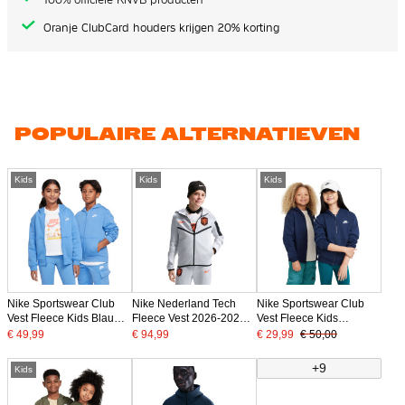
Oranje ClubCard houders krijgen 20% korting
POPULAIRE ALTERNATIEVEN
Kids
Kids
Kids
Nike Sportswear Club
Nike Nederland Tech
Nike Sportswear Club
Vest Fleece Kids Blauw
Fleece Vest 2026-2028
Vest Fleece Kids
Wit
Kids Lichtgrijs Zwart
Donkerblauw Wit
€ 49,99
€ 94,99
€ 29,99
€ 50,00
Oranje
+9
Kids