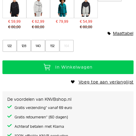
€ 59,99
€ 62,99
€ 79,99
€ 54,99
€ 80,00
€ 80,00
€ 80,00
Maattabel
122
128
140
152
164
In Winkelwagen
Voeg toe aan verlanglijst
De voordelen van KNVBshop.nl
Gratis verzending* vanaf 69 euro
Gratis retourneren* (60 dagen)
Achteraf betalen met Klarna
100% officiële KNVB producten