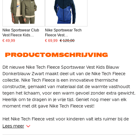
Nike Sportswear Club
Nike Sportswear Tech
Vest Fleece Kids
Fleece Vest
Olijfgroen Wit
Donkerblauw Paars
€ 49,99
€ 69,99
€ 120,00
PRODUCTOMSCHRIJVING
Dit nieuwe Nike Tech Fleece Sportswear Vest Kids Blauw
Donkerblauw Zwart maakt deel uit van de Nike Tech Fleece
collectie. Nike Tech Fleece is een innovatieve thermische
constructie, gemaakt van materiaal dat de warmte vasthoudt
tegen het lichaam, voor een warm gevoel zonder extra gewicht.
Heerlijk om te dragen in je vrije tijd. Geniet nog meer van elk
moment met dit gave Nike Tech Fleece vest!
Het Nike Tech Fleece vest voor kinderen valt iets ruimer bij de
schouders, borst en body voor een sportieve feel die makkelijk
Lees meer
als laag is te dragen. De verlaagde schouders en een design