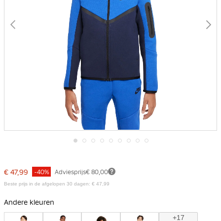
Ga
naar
het
€ 47,99
-40%
Adviesprijs
€ 80,00
begin
van
Beste prijs in de afgelopen 30 dagen: € 47,99
de
afbeeldingen-
Andere kleuren
gallerij
+17