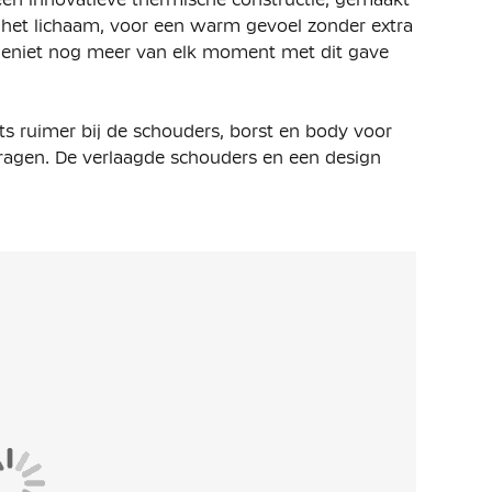
het lichaam, voor een warm gevoel zonder extra
d. Geniet nog meer van elk moment met dit gave
ets ruimer bij de schouders, borst en body voor
e dragen. De verlaagde schouders en een design
bewegingsvrijheid.
uiting met scubacapuchon waarmee je zelf je stijl
lastische zoom zorgt ervoor dat het vest goed
eekzakken aan de zijkant en de ritszak op de mouw,
yester. De premium, lichte fleece is glad aan de
onder extra volume.