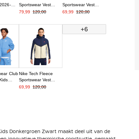
 2026-
Sportswear Vest
Sportswear Vest
chtgrijs
Donkergrijs Grijs
Bordeauxrood Zwart
79,99
120,00
69,99
120,00
e
Zwart
+6
wear Club
Nike Tech Fleece
Kids
Sportswear Vest
Donkerblauw Beige
69,99
120,00
Rood
Kids Donkergroen Zwart maakt deel uit van de
s een innovatieve thermische constructie, gemaakt