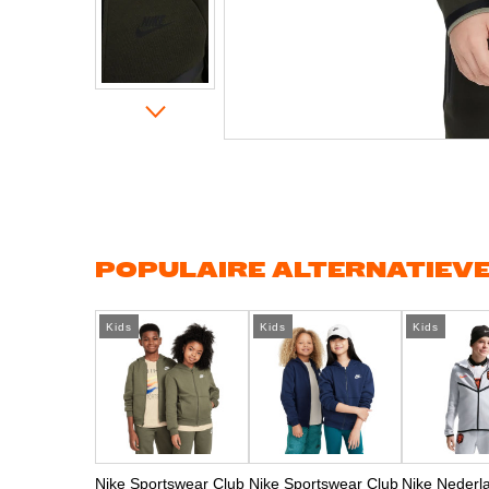
Ga
naar
het
begin
van
de
afbeeldingen-
gallerij
POPULAIRE ALTERNATIEV
Kids
Kids
Kids
Nike Sportswear Club
Nike Sportswear Club
Nike Nederl