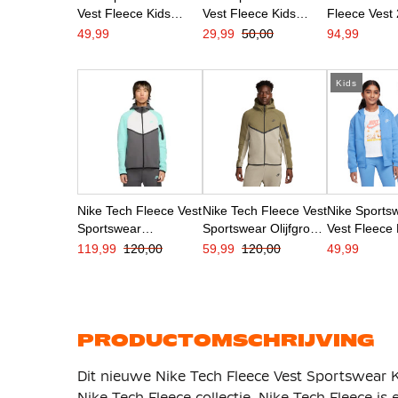
Vest Fleece Kids
Vest Fleece Kids
Fleece Vest
Olijfgroen Wit
Donkerblauw Wit
2028 Kids Li
49,99
29,99
50,00
94,99
Zwart Oranj
Kids
Nike Tech Fleece Vest
Nike Tech Fleece Vest
Nike Sports
Sportswear
Sportswear Olijfgroen
Vest Fleece 
Donkergrijs Turquoise
Grijs Zwart
Blauw Wit
119,99
120,00
59,99
120,00
49,99
Wit
PRODUCTOMSCHRIJVING
Dit nieuwe Nike Tech Fleece Vest Sportswear 
Nike Tech Fleece collectie. Nike Tech Fleece i