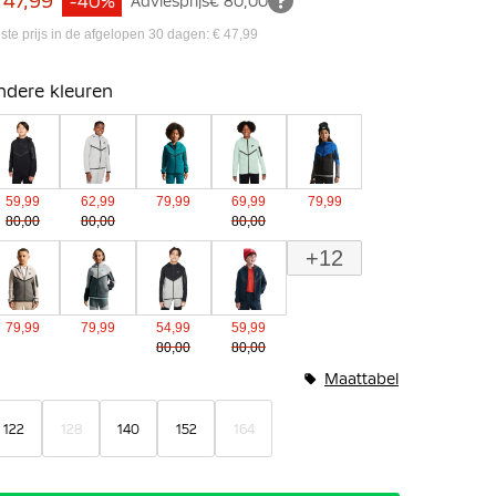
 47,99
-40%
Adviesprijs
€ 80,00
ste prijs in de afgelopen 30 dagen: € 47,99
ndere kleuren
59,99
62,99
79,99
69,99
79,99
80,00
80,00
80,00
+12
79,99
79,99
54,99
59,99
80,00
80,00
Maattabel
122
128
140
152
164