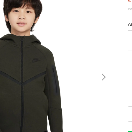
€
Be
A