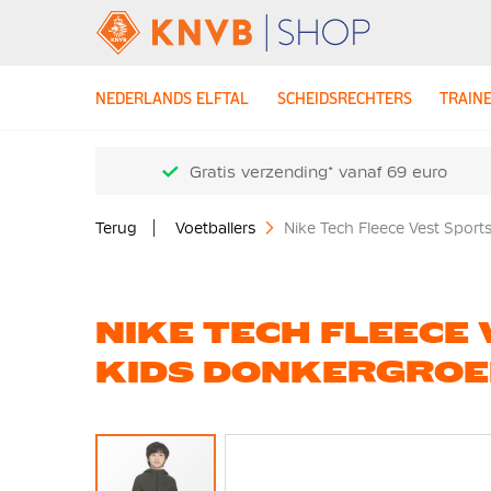
NEDERLANDS ELFTAL
SCHEIDSRECHTERS
TRAIN
Gratis verzending* vanaf 69 euro
Terug
Voetballers
Nike Tech Fleece Vest Spor
NIKE TECH FLEEC
KIDS DONKERGRO
Ga
naar
het
einde