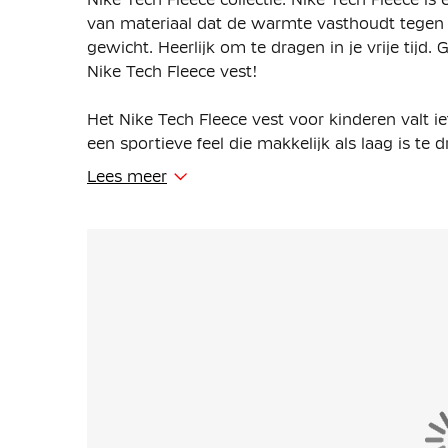
van materiaal dat de warmte vasthoudt tegen 
gewicht. Heerlijk om te dragen in je vrije tij
Nike Tech Fleece vest!
Het Nike Tech Fleece vest voor kinderen valt i
een sportieve feel die makkelijk als laag is t
met vlakken op de mouwen zorgen voor meer 
Lees meer
Het Tech Fleece vest heeft een volledige ritssl
en dekking kunt veranderen. De gedeeltelijk e
blijft zitten terwijl je beweegt. In de open st
kun je jouw belangrijkste items meenemen.
Het vest is gemaakt van 53% katoen en 47% pol
binnen- en buitenkant en biedt veel warmte z