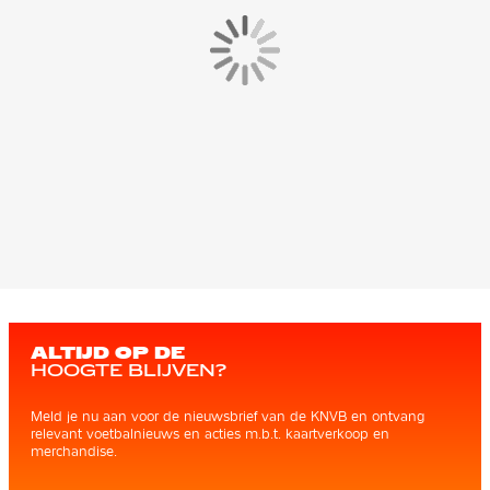
ALTIJD OP DE
HOOGTE BLIJVEN?
Meld je nu aan voor de nieuwsbrief van de KNVB en ontvang
relevant voetbalnieuws en acties m.b.t. kaartverkoop en
merchandise.