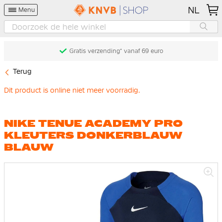
NL
Menu
Gratis verzending* vanaf 69 euro
Terug
Dit product is online niet meer voorradig.
NIKE TENUE ACADEMY PRO
KLEUTERS DONKERBLAUW
BLAUW
Ga
naar
het
einde
van
de
afbeeldingen-
gallerij