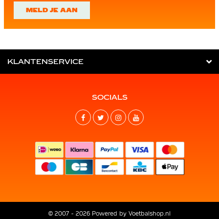
MELD JE AAN
KLANTENSERVICE
SOCIALS
© 2007 - 2026 Powered by
Voetbalshop.nl