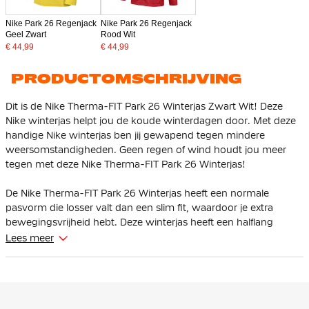
Nike Park 26 Regenjack
Nike Park 26 Regenjack
Geel Zwart
Rood Wit
€ 44,99
€ 44,99
PRODUCTOMSCHRIJVING
Dit is de Nike Therma-FIT Park 26 Winterjas Zwart Wit! Deze
Nike winterjas helpt jou de koude winterdagen door. Met deze
handige Nike winterjas ben jij gewapend tegen mindere
weersomstandigheden. Geen regen of wind houdt jou meer
tegen met deze Nike Therma-FIT Park 26 Winterjas!
De Nike Therma-FIT Park 26 Winterjas heeft een normale
pasvorm die losser valt dan een slim fit, waardoor je extra
bewegingsvrijheid hebt. Deze winterjas heeft een halflang
design tot halverwege het dijbeen.
Lees meer
De Nike Therma-FIT Park 26 Winterjas heeft een capuchon die
extra bescherming biedt tegen wind en kou, terwijl de
ritszakken je persoonlijke spullen veilig opbergen. De subtiele
Nike-branding geeft het jack een herkenbare en sportieve