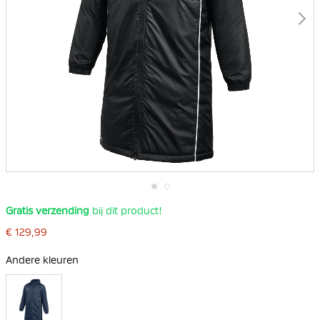
Ga
Gratis verzending
bij dit product!
naar
het
€ 129,99
begin
van
de
Andere kleuren
afbeeldingen-
gallerij