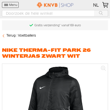
NL
Menu
Gratis verzending* vanaf 69 euro
Terug
Voetballers
NIKE THERMA-FIT PARK 26
WINTERJAS ZWART WIT
Ga
naar
het
einde
van
de
afbeeldingen-
gallerij