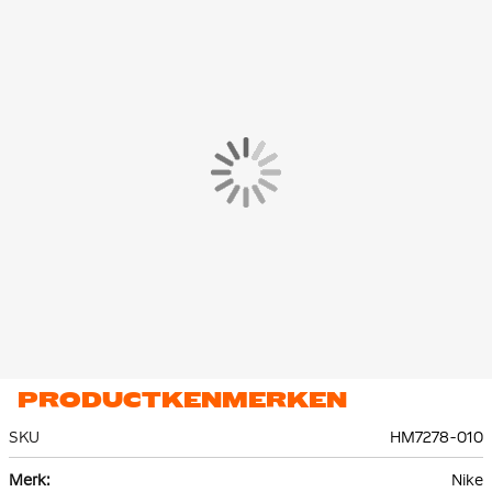
uitstraling.
De Nike Therma-FIT Winterjas is gemaakt van 100% polyester.
De innovatieve Therma-FIT technologie helpt je
lichaamswarmte vast te houden, zodat je comfortabel blijft,
ongeacht de omstandigheden.
PRODUCTKENMERKEN
SKU
HM7278-010
Meer
Nike
informatie