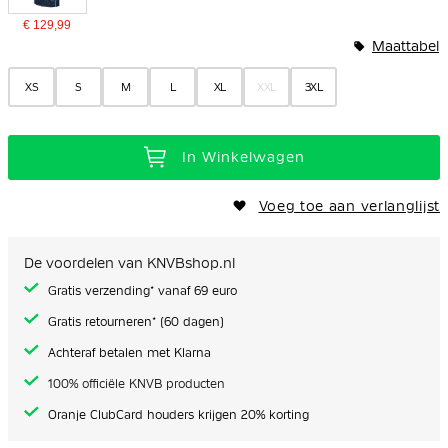
€ 129,99
Maattabel
XS
S
M
L
XL
XXL
3XL
In Winkelwagen
Voeg toe aan verlanglijst
De voordelen van KNVBshop.nl
Gratis verzending* vanaf 69 euro
Gratis retourneren* (60 dagen)
Achteraf betalen met Klarna
100% officiële KNVB producten
Oranje ClubCard houders krijgen 20% korting