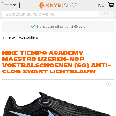
NL
Menu
Gratis verzending* vanaf 69 euro
Terug
Voetballers
NIKE TIEMPO ACADEMY
MAESTRO IJZEREN-NOP
VOETBALSCHOENEN (SG) ANTI-
CLOG ZWART LICHTBLAUW
Ga
naar
het
einde
van
de
afbeeldingen-
gallerij