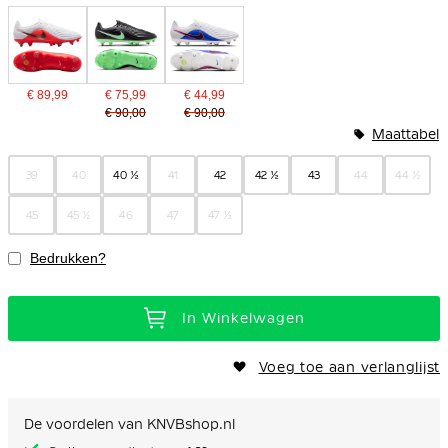
€ 89,99
€ 75,99
€ 44,99
€ 90,00
€ 90,00
Maattabel
39
40
40 ½
41
42
42 ½
43
44
44 ½
45
45 ½
46
47
47 ½
Bedrukken?
In Winkelwagen
Voeg toe aan verlanglijst
De voordelen van KNVBshop.nl