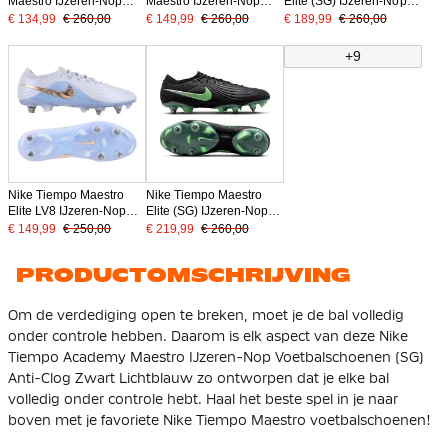
Maestro IJzeren-Nop
Maestro IJzeren-Nop
Elite (SG) IJzeren-Nop
Voetbalschoenen (SG)
Voetbalschoenen (SG)
Voetbalschoenen
€ 134,99
€ 260,00
€ 149,99
€ 260,00
€ 189,99
€ 260,00
Zwart Lichtblauw
Wit Blauw Felroze
Felroze Zwart
+9
Nike Tiempo Maestro
Nike Tiempo Maestro
Elite LV8 IJzeren-Nop
Elite (SG) IJzeren-Nop
Voetbalschoenen (SG)
Voetbalschoenen Zwart
€ 149,99
€ 250,00
€ 219,99
€ 260,00
Lichtblauw Paarsblauw
Felgroen Zilvergrijs
Brons
PRODUCTOMSCHRIJVING
Om de verdediging open te breken, moet je de bal volledig
onder controle hebben. Daarom is elk aspect van deze Nike
Tiempo Academy Maestro IJzeren-Nop Voetbalschoenen (SG)
Anti-Clog Zwart Lichtblauw zo ontworpen dat je elke bal
volledig onder controle hebt. Haal het beste spel in je naar
boven met je favoriete Nike Tiempo Maestro voetbalschoenen!