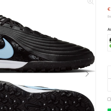
€
Be
A