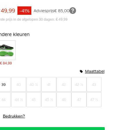
 49,99
-41%
Adviesprijs
€ 85,00
ste prijs in de afgelopen 30 dagen: € 49,99
ndere kleuren
€ 84,99
Maattabel
39
40
40 ½
41
42
42 ½
43
44
44 ½
45
45 ½
46
47
47 ½
Bedrukken?