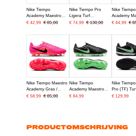
Nike Tiempo
Nike Tiempo Pro
Nike Tiempo
Academy Maestro
Ligera Turf
Academy Ma
Gras / Kunstgras
Voetbalschoenen
Gras / Kuns
€ 42,99
€ 85,00
€ 74,99
€ 130,00
€ 44,99
€ 8
Voetbalschoenen
(TF) Zwart Lichtblauw
Voetbalsch
(MG) Zwart
(MG) Wit Bl
Lichtblauw
Felroze
Nike Tiempo Maestro
Nike Tiempo
Nike Tiempo
Academy Gras /
Academy Maestro
Pro (TF) Tur
Kunstgras
(MG) Gras /
Voetbalsch
€ 58,99
€ 85,00
€ 84,99
€ 129,99
Voetbalschoenen
Kunstgras
Zwart Felgr
(MG) Felroze Zwart
Voetbalschoenen
Zilvergrijs
Zwart Felgroen
Zilvergrijs
PRODUCTOMSCHRIJVING