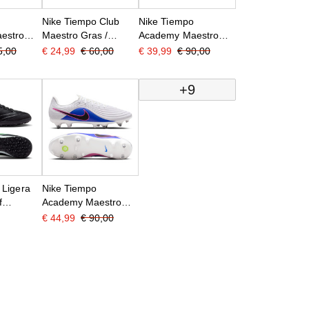
Nike Tiempo Club
Nike Tiempo
estro
Maestro Gras /
Academy Maestro
tgras
Kunstgras
IJzeren-Nop
5,00
€ 24,99
€ 60,00
€ 39,99
€ 90,00
oenen
Voetbalschoenen
Voetbalschoenen
auw
(MG) Zwart
(SG) Anti-Clog Zwart
+9
Lichtblauw
Lichtblauw
 Ligera
Nike Tiempo
f
Academy Maestro
oenen
IJzeren-Nop
€ 44,99
€ 90,00
oen
Voetbalschoenen
(SG) Anti-Clog Wit
Blauw Felroze