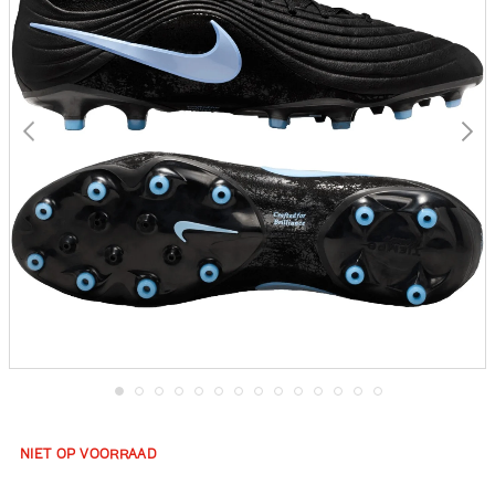
gallerij
Ga
naar
het
NIET OP VOORRAAD
begin
van