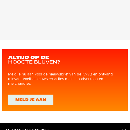
ALTIJD OP DE
HOOGTE BLIJVEN?
Meld je nu aan voor de nieuwsbrief van de KNVB en ontvang
relevant voetbalnieuws en acties m.b.t. kaartverkoop en
merchandise.
MELD JE AAN