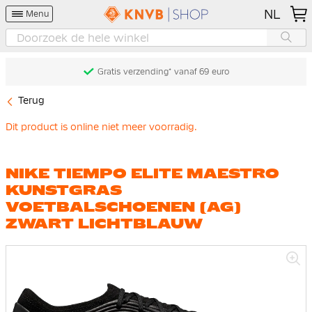
NL
Menu
Gratis verzending* vanaf 69 euro
Terug
Dit product is online niet meer voorradig.
NIKE TIEMPO ELITE MAESTRO
KUNSTGRAS
VOETBALSCHOENEN (AG)
ZWART LICHTBLAUW
Ga
naar
het
einde
van
de
afbeeldingen-