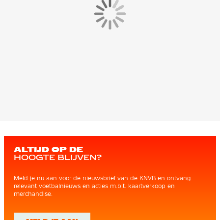
ALTIJD OP DE
HOOGTE BLIJVEN?
Meld je nu aan voor de nieuwsbrief van de KNVB en ontvang
relevant voetbalnieuws en acties m.b.t. kaartverkoop en
merchandise.