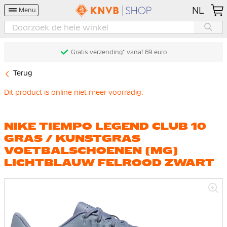
NL
Menu
Gratis verzending* vanaf 69 euro
Terug
Dit product is online niet meer voorradig.
NIKE TIEMPO LEGEND CLUB 10
GRAS / KUNSTGRAS
VOETBALSCHOENEN (MG)
LICHTBLAUW FELROOD ZWART
Ga
naar
het
einde
van
de
afbeeldingen-