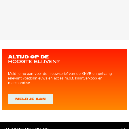
ALTIJD OP DE
HOOGTE BLIJVEN?
Meld je nu aan voor de nieuwsbrief van de KNVB en ontvang
relevant voetbalnieuws en acties m.b.t. kaartverkoop en
merchandise.
MELD JE AAN