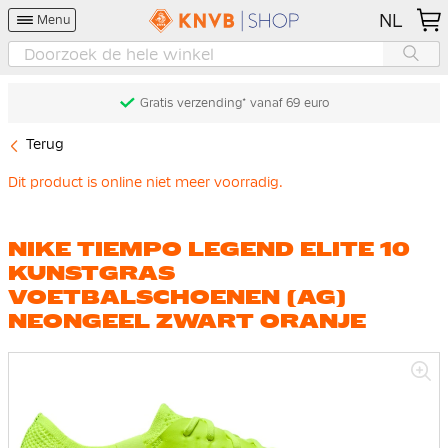
NL
Menu
Gratis verzending* vanaf 69 euro
Terug
Dit product is online niet meer voorradig.
NIKE TIEMPO LEGEND ELITE 10
KUNSTGRAS
VOETBALSCHOENEN (AG)
NEONGEEL ZWART ORANJE
Ga
naar
het
einde
van
de
afbeeldingen-