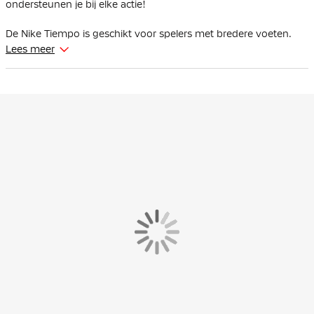
ondersteunen je bij elke actie!
De Nike Tiempo is geschikt voor spelers met bredere voeten.
Lees meer
De microdots op het bovenwerk verbeteren de contactzones
tijdens schieten, dribbelen en passen, en zorgen voor een
strakke look zonder extra vulling. Hierdoor behoud je de
balbeheersing die essentieel is op het veld. Dee foam pods van
de Tiempo 9 zijn verkleind, zodat je voet nog dichter bij de bal
komt voor optimale controle. De lijnen zijn nu in de schoen
gevormd. De ACC (All Conditions Control) technologie biedt
textuur voor grip in zowel natte als droge omstandigheden.
Het speciaal ontwikkelde FlyTouch Plus leer voelt ongelooflijk
zacht aan en vormt zich naar je voet voor comfort, zonder dat
het materiaal te ver uitrekt.
De plaat combineert conische noppen in de hak voor optimale
grip en stabiliteit tijdens het remmen, draaien en keren. Perfect
aangepast aan alle omstandigheden.
Flyknit rond de enkel biedt een comfortabel en flexibel gevoel.