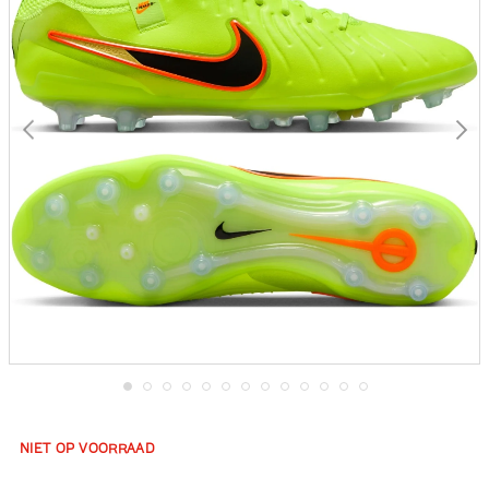
gallerij
Ga
naar
het
NIET OP VOORRAAD
begin
van