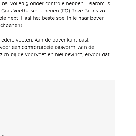
 bal volledig onder controle hebben. Daarom is
e Gras Voetbalschoenenen (FG) Roze Brons zo
le hebt. Haal het beste spel in je naar boven
schoenen!
bredere voeten. Aan de bovenkant past
 voor een comfortabele pasvorm. Aan de
ich bij de voorvoet en hiel bevindt, ervoor dat
 om de voetboog wikkelt, waardoor het gevoel
 versterkt.
het nodig hebt voor creatief dribbelen, is een
tere balvoeling in natte of droge omstandigheden
rbeteren de balvoeling.
 hiel en voorvoet zorgen voor tractie op het
om gemakkelijk te planten en te draaien.