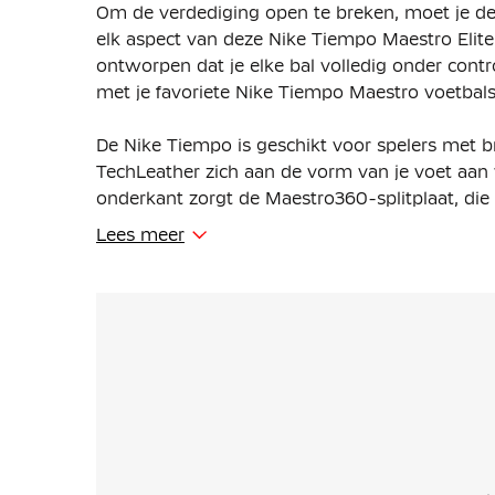
Om de verdediging open te breken, moet je de
elk aspect van deze Nike Tiempo Maestro Elit
ontworpen dat je elke bal volledig onder contro
met je favoriete Nike Tiempo Maestro voetbal
De Nike Tiempo is geschikt voor spelers met 
TechLeather zich aan de vorm van je voet aan
onderkant zorgt de Maestro360-splitplaat, die z
het synthetische leer van het bovenwerk zich
Lees meer
van een handschoenachtige pasvorm nog wordt
TechLeather op het bovenwerk, precies waar je 
superzacht materiaal. Het biedt een consisten
dan natuurlijk leer. De voorgevormde lijnen ve
De bladvormige noppen op de buitenzool bij de
veld. De gedraaide conische noppen helpen je 