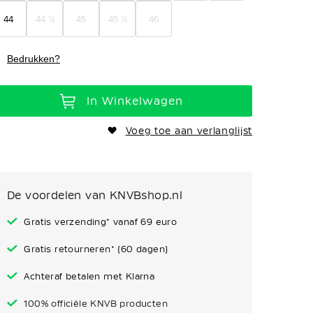
44
44 ½
45
45 ½
46
Bedrukken?
In Winkelwagen
Voeg toe aan verlanglijst
De voordelen van KNVBshop.nl
Gratis verzending* vanaf 69 euro
Gratis retourneren* (60 dagen)
Achteraf betalen met Klarna
100% officiële KNVB producten