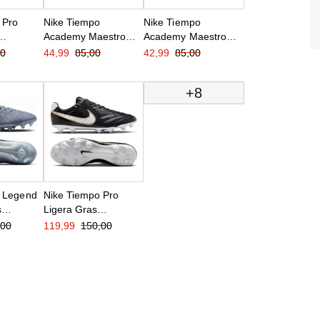
 Pro
Nike Tiempo
Nike Tiempo
Academy Maestro
Academy Maestro
oenen
Gras / Kunstgras
Gras / Kunstgras
00
44,99
85,00
42,99
85,00
Voetbalschoenen
Voetbalschoenen
(MG) Wit Blauw
(MG) Zwart
+8
Felroze
Lichtblauw
o Legend
Nike Tiempo Pro
s
Ligera Gras
oenen
Voetbalschoenen
,00
119,99
150,00
lauw
(FG) Zwart Wit Goud
rt