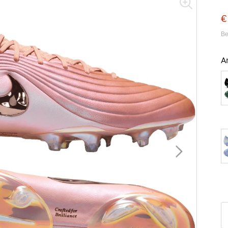
€
Be
A