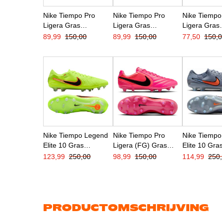
Nike Tiempo Pro
Nike Tiempo Pro
Nike Tiempo
Ligera Gras
Ligera Gras
Ligera Gras
Voetbalschoenen
Voetbalschoenen
Voetbalsch
89,99
150,00
89,99
150,00
77,50
150,
(FG) Wit Blauw
(FG) Wit Zwart
(FG) Zwart
Felroze
Felrood
Lichtblauw
Nike Tiempo Legend
Nike Tiempo Pro
Nike Tiemp
Elite 10 Gras
Ligera (FG) Gras
Elite 10 Gra
Voetbalschoenen
Voetbalschoenen
Voetbalsch
123,99
250,00
98,99
150,00
114,99
250
(FG) Neongeel Zwart
Felroze Zwart
(FG) Lichtb
Oranje
Felrood Zwa
PRODUCTOMSCHRIJVING