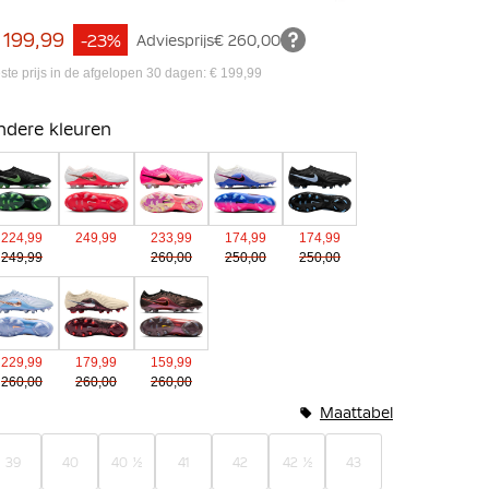
 199,99
-23%
Adviesprijs
€ 260,00
ste prijs in de afgelopen 30 dagen: € 199,99
ndere kleuren
224,99
249,99
233,99
174,99
174,99
249,99
260,00
250,00
250,00
229,99
179,99
159,99
260,00
260,00
260,00
Maattabel
39
40
40 ½
41
42
42 ½
43