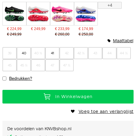
+4
€ 224,99
€ 249,99
€ 233,99
€ 174,99
€ 249,99
€ 260,00
€ 250,00
Maattabel
39
40
40 ½
41
42
42 ½
43
44
44 ½
45
45 ½
46
47
47 ½
Bedrukken?
In Winkelwagen
Voeg toe aan verlanglijst
De voordelen van KNVBshop.nl