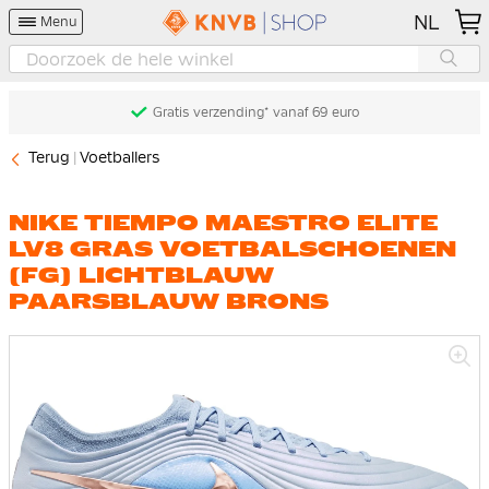
NL
Menu
Gratis verzending* vanaf 69 euro
Terug
Voetballers
NIKE TIEMPO MAESTRO ELITE
LV8 GRAS VOETBALSCHOENEN
(FG) LICHTBLAUW
PAARSBLAUW BRONS
Ga
naar
het
einde
van
de
afbeeldingen-
gallerij