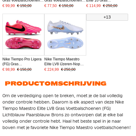
Gras Voetbalschoenen
Gras Voetbalschoenen
Elite 10 Gras
(FG) Metallic Zilver Zwart
(FG) Zwart Lichtblauw
Voetbalschoenen (FG)
€ 99,99
€ 150,00
€ 77,50
€ 150,00
€ 114,99
€ 250,00
Lichtblauw Felrood Zwart
+13
Nike Tiempo Pro Ligera
Nike Tiempo Maestro
(FG) Gras
Elite LV8 IJzeren-Nop
Voetbalschoenen
Voetbalschoenen (SG)
€ 98,99
€ 150,00
€ 224,99
€ 250,00
Felroze Zwart
Lichtblauw Paarsblauw
Brons
PRODUCTOMSCHRIJVING
Om de verdediging open te breken, moet je de bal volledig
onder controle hebben. Daarom is elk aspect van deze Nike
Tiempo Maestro Elite LV8 Gras Voetbalschoenen (FG)
Lichtblauw Paarsblauw Brons zo ontworpen dat je elke bal
volledig onder controle hebt. Haal het beste spel in je naar
boven met je favoriete Nike Tiempo Maestro voetbalschoenen!