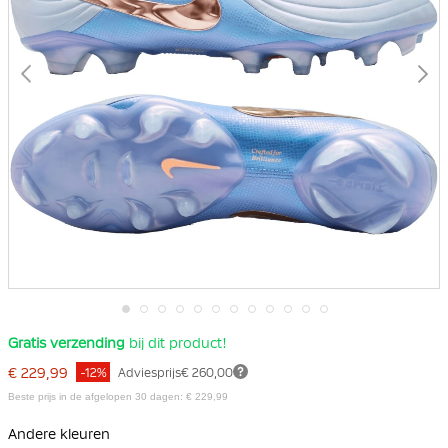
Ga
Gratis verzending
bij dit product!
naar
het
€ 229,99
-12%
Adviesprijs
€ 260,00
begin
van
Beste prijs in de afgelopen 30 dagen: € 229,99
de
afbeeldingen-
Andere kleuren
gallerij