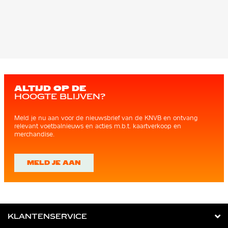
ALTIJD OP DE
HOOGTE BLIJVEN?
Meld je nu aan voor de nieuwsbrief van de KNVB en ontvang
relevant voetbalnieuws en acties m.b.t. kaartverkoop en
merchandise.
MELD JE AAN
KLANTENSERVICE