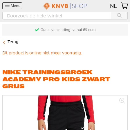
NL
Menu
Gratis verzending* vanaf 69 euro
Terug
Dit product is online niet meer voorradig.
NIKE TRAININGSBROEK
ACADEMY PRO KIDS ZWART
GRIJS
Ga
naar
het
einde
van
de
afbeeldingen-
gallerij