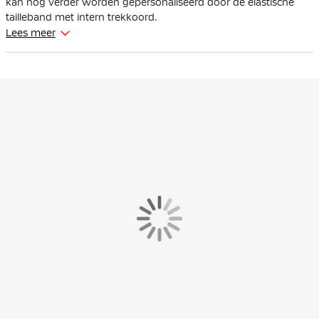
kan nog verder worden gepersonaliseerd door de elastische
tailleband met intern trekkoord.
Lees meer
De Nike trainingsbroek is gemaakt van 100% gerecycled
polyester. Dit materiaal is voorzien van de Nike Dri-FIT
technologie, wat ervoor zorgt dat zweet wordt afgevoerd naar
de bovenste laag van het trainingsbroekje. Hierdoor blijf je
droog en comfortabel tijdens het trainen.
Aan de zijkant van de trainingsbroek zitten twee zakken met
ritssluiting. Ideaal om je benodigde spullen in te bewaren. De
ritsen bij de enkels zorgen ervoor dat je de trainingsbroek
gemakkelijk over je voetbalschoenen heen aan kan trekken.