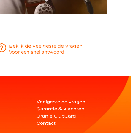
Bekijk de veelgestelde vragen
Voor een snel antwoord
Veelgestelde vragen
Garantie & klachten
Oranje ClubCard
Contact