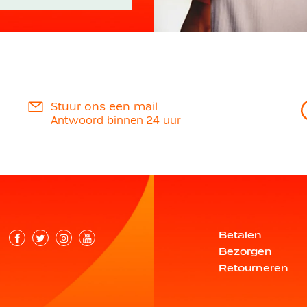
Stuur ons een mail
Antwoord binnen 24 uur
Betalen
Bezorgen
Retourneren