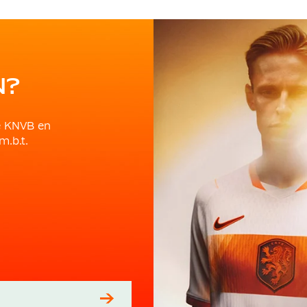
N?
e KNVB en
m.b.t.