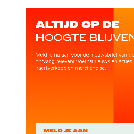
ALTIJD OP DE
HOOGTE BLIJVE
Meld je nu aan voor de nieuwsbrief van d
ontvang relevant voetbalnieuws en acties 
kaartverkoop en merchandise.
MELD JE AAN