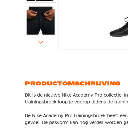
Ga
naar
het
begin
van
de
afbeeldingen-
gallerij
PRODUCTOMSCHRIJVING
Dit is de nieuwe Nike Academy Pro collectie. 
trainingsbroek loop je voorop tijdens de train
De Nike Academy Pro trainingsbroek heeft een
gevoel. De pasvorm kan nog verder worden gep