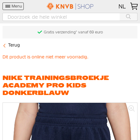
NL
Menu
Gratis verzending* vanaf 69 euro
Terug
Dit product is online niet meer voorradig.
NIKE TRAININGSBROEKJE
ACADEMY PRO KIDS
DONKERBLAUW
Ga
naar
het
einde
van
de
afbeeldingen-
gallerij