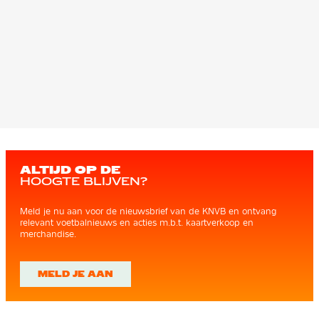
ALTIJD OP DE
HOOGTE BLIJVEN?
Meld je nu aan voor de nieuwsbrief van de KNVB en ontvang
relevant voetbalnieuws en acties m.b.t. kaartverkoop en
merchandise.
MELD JE AAN