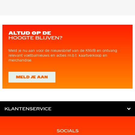
ALTIJD OP DE
HOOGTE BLIJVEN?
Meld je nu aan voor de nieuwsbrief van de KNVB en ontvang
relevant voetbalnieuws en acties m.b.t. kaartverkoop en
merchandise.
MELD JE AAN
KLANTENSERVICE
SOCIALS