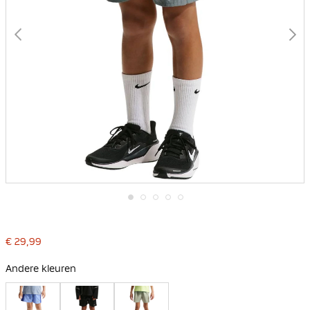
Ga
naar
het
€ 29,99
begin
van
de
Andere kleuren
afbeeldingen-
gallerij