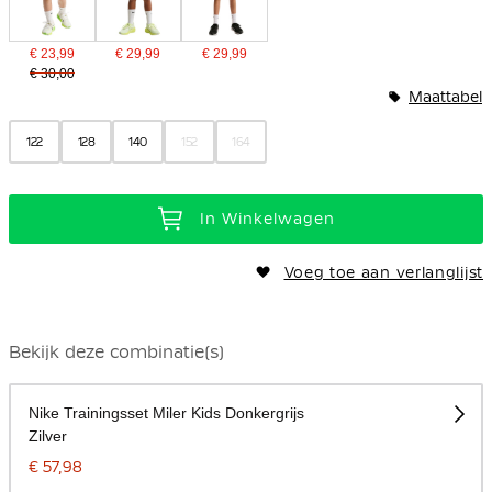
€ 23,99
€ 29,99
€ 29,99
€ 30,00
Maattabel
122
128
140
152
164
In Winkelwagen
Voeg toe aan verlanglijst
Bekijk deze combinatie(s)
Nike Trainingsset Miler Kids Donkergrijs
Zilver
€ 57,98