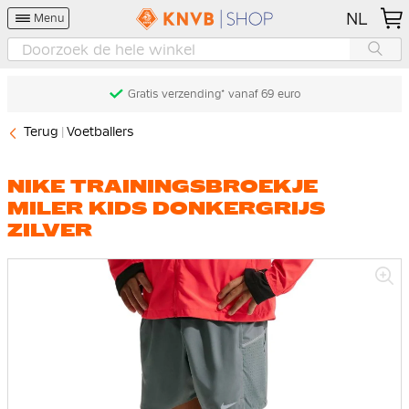
NL
Menu
Gratis verzending* vanaf 69 euro
Terug
Voetballers
NIKE TRAININGSBROEKJE
MILER KIDS DONKERGRIJS
ZILVER
Ga
naar
het
einde
van
de
afbeeldingen-
gallerij