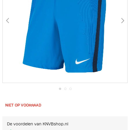
Ga
naar
het
NIET OP VOORRAAD
begin
van
de
afbeeldingen-
De voordelen van KNVBshop.nl
gallerij