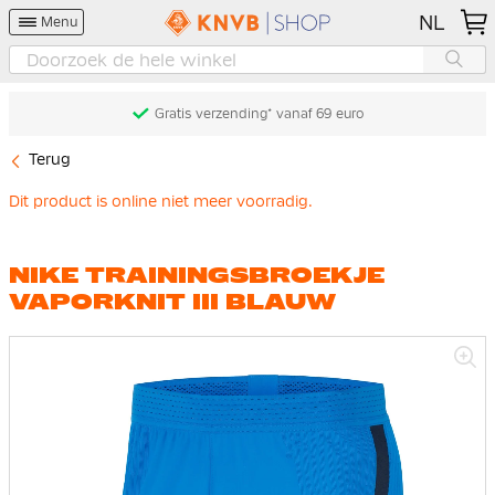
NL
Menu
Gratis verzending* vanaf 69 euro
Terug
Dit product is online niet meer voorradig.
NIKE TRAININGSBROEKJE
VAPORKNIT III BLAUW
Ga
naar
het
einde
van
de
afbeeldingen-
gallerij