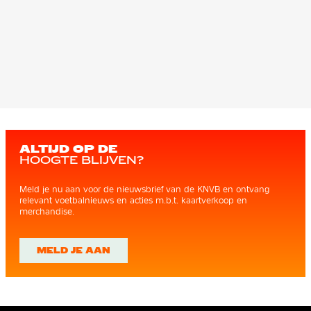
ALTIJD OP DE
HOOGTE BLIJVEN?
Meld je nu aan voor de nieuwsbrief van de KNVB en ontvang
relevant voetbalnieuws en acties m.b.t. kaartverkoop en
merchandise.
MELD JE AAN