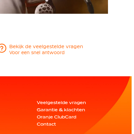
Bekijk de veelgestelde vragen
Voor een snel antwoord
Veelgestelde vragen
Garantie & klachten
Oranje ClubCard
Contact