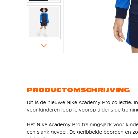
Ga
naar
het
begin
van
de
afbeeldingen-
gallerij
PRODUCTOMSCHRIJVING
Dit is de nieuwe Nike Academy Pro collectie. I
voor kinderen loop je voorop tijdens de traini
Het Nike Academy Pro trainingsjack voor kinde
een slank gevoel. De geribbelde boorden en zo