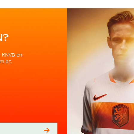
N?
e KNVB en
m.b.t.