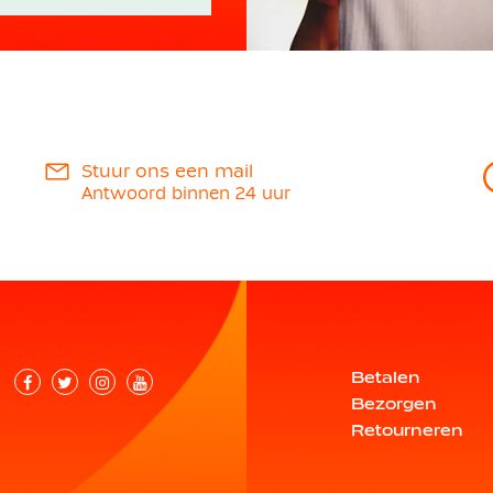
Stuur ons een mail
Antwoord binnen 24 uur
Betalen
Bezorgen
Retourneren