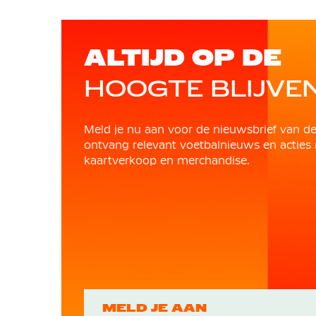
ALTIJD OP DE
HOOGTE BLIJVE
Meld je nu aan voor de nieuwsbrief van d
ontvang relevant voetbalnieuws en acties 
kaartverkoop en merchandise.
MELD JE AAN