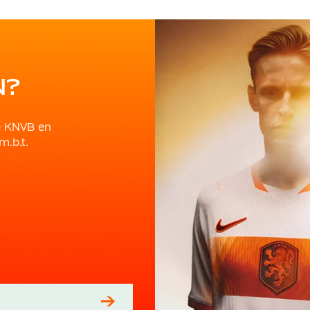
N?
e KNVB en
m.b.t.