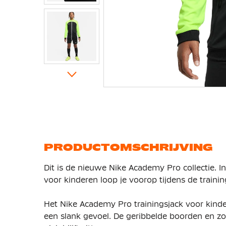
Ga
naar
het
begin
van
de
afbeeldingen-
gallerij
PRODUCTOMSCHRIJVING
Dit is de nieuwe Nike Academy Pro collectie. I
voor kinderen loop je voorop tijdens de traini
Het Nike Academy Pro trainingsjack voor kinde
een slank gevoel. De geribbelde boorden en zo