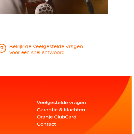
Bekijk de veelgestelde vragen
Voor een snel antwoord
Veelgestelde vragen
Garantie & klachten
Oranje ClubCard
Contact