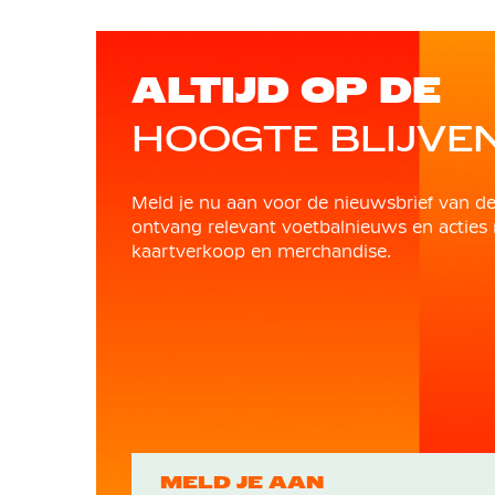
ALTIJD OP DE
HOOGTE BLIJVE
Meld je nu aan voor de nieuwsbrief van d
ontvang relevant voetbalnieuws en acties 
kaartverkoop en merchandise.
MELD JE AAN