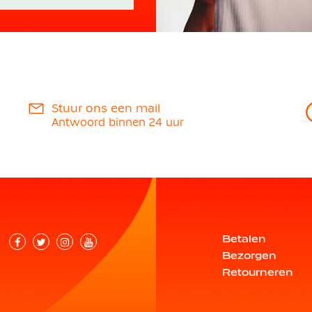
Stuur ons een mail
Antwoord binnen 24 uur
Betalen
Bezorgen
Retourneren