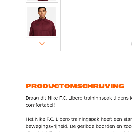
Ga
naar
het
begin
van
de
afbeeldingen-
gallerij
PRODUCTOMSCHRIJVING
Draag dit Nike F.C. Libero trainingspak tijdens je 
comfortabel!
Het Nike F.C. Libero trainingspak heeft een s
bewegingsvrijheid. De geribde boorden en zoo