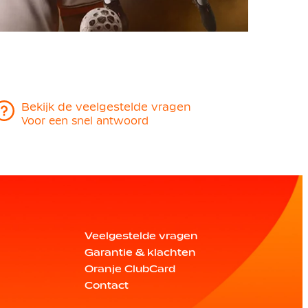
Bekijk de veelgestelde vragen
Voor een snel antwoord
Veelgestelde vragen
Garantie & klachten
Oranje ClubCard
Contact