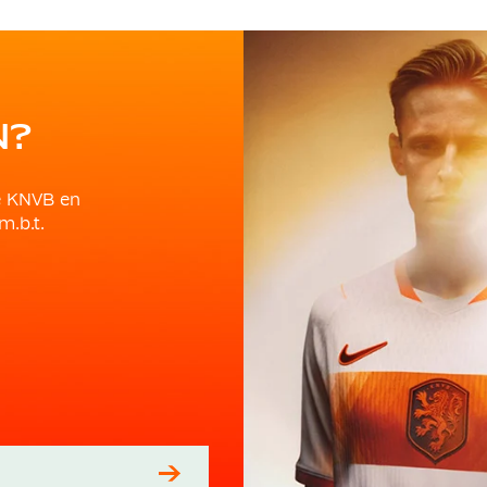
N?
e KNVB en
m.b.t.