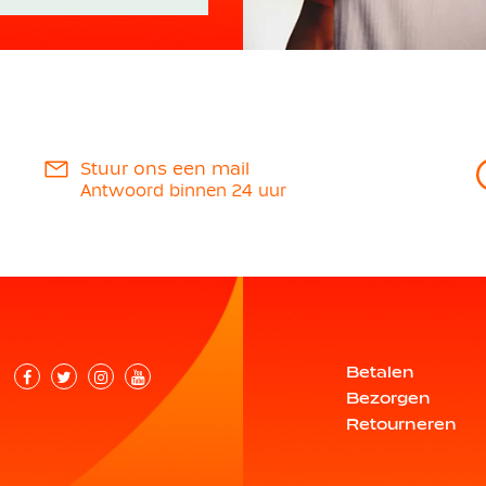
Stuur ons een mail
Antwoord binnen 24 uur
Betalen
Bezorgen
Retourneren