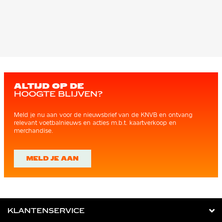
ALTIJD OP DE
HOOGTE BLIJVEN?
Meld je nu aan voor de nieuwsbrief van de KNVB en ontvang
relevant voetbalnieuws en acties m.b.t. kaartverkoop en
merchandise.
MELD JE AAN
KLANTENSERVICE