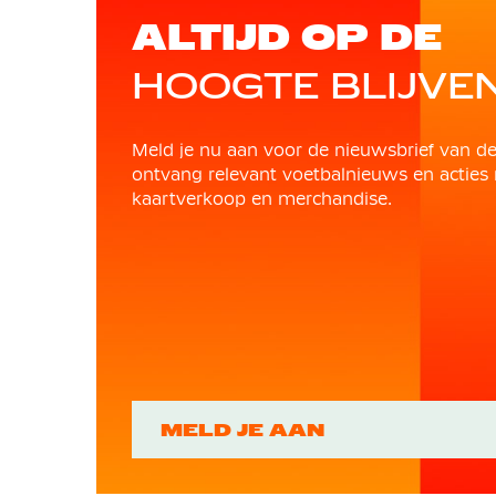
ALTIJD OP DE
HOOGTE BLIJVE
Meld je nu aan voor de nieuwsbrief van d
ontvang relevant voetbalnieuws en acties 
kaartverkoop en merchandise.
MELD JE AAN