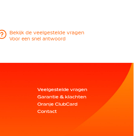
Bekijk de veelgestelde vragen
Voor een snel antwoord
Veelgestelde vragen
Garantie & klachten
Oranje ClubCard
Contact