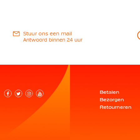
Stuur ons een mail
Antwoord binnen 24 uur
Betalen
Bezorgen
Retourneren