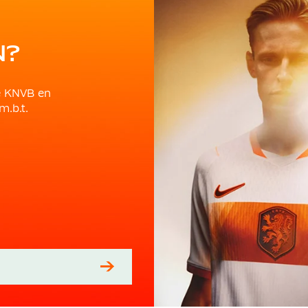
N?
e KNVB en
m.b.t.