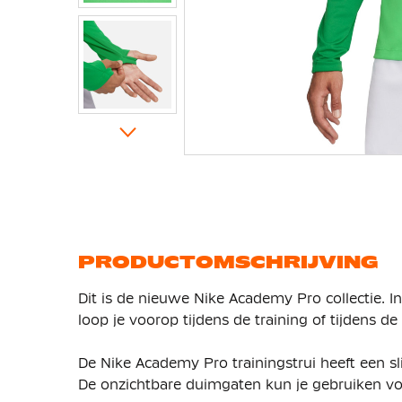
Ga
naar
het
begin
van
de
afbeeldingen-
gallerij
PRODUCTOMSCHRIJVING
Dit is de nieuwe Nike Academy Pro collectie. 
loop je voorop tijdens de training of tijdens 
De Nike Academy Pro trainingstrui heeft een s
De onzichtbare duimgaten kun je gebruiken vo