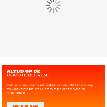
ALTIJD OP DE
HOOGTE BLIJVEN?
Meld je nu aan voor de nieuwsbrief van de KNVB en ontvang
relevant voetbalnieuws en acties m.b.t. kaartverkoop en
merchandise.
MELD JE AAN