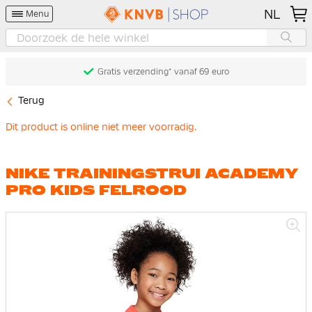
NL
Menu
Gratis verzending* vanaf 69 euro
Terug
Dit product is online niet meer voorradig.
NIKE TRAININGSTRUI ACADEMY
PRO KIDS FELROOD
Ga
naar
het
einde
van
de
afbeeldingen-
gallerij