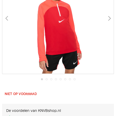
Ga
naar
het
NIET OP VOORRAAD
begin
van
de
afbeeldingen-
De voordelen van KNVBshop.nl
gallerij