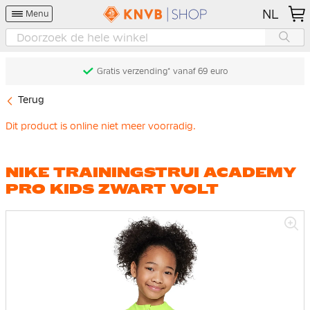
NL
Menu
Gratis verzending* vanaf 69 euro
Terug
Dit product is online niet meer voorradig.
NIKE TRAININGSTRUI ACADEMY
PRO KIDS ZWART VOLT
Ga
naar
het
einde
van
de
afbeeldingen-
gallerij