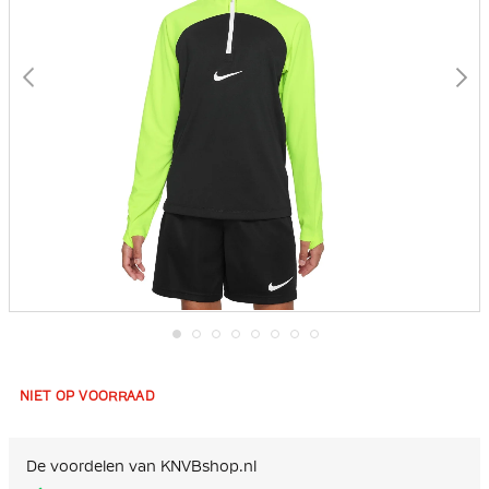
Ga
naar
het
NIET OP VOORRAAD
begin
van
de
afbeeldingen-
De voordelen van KNVBshop.nl
gallerij