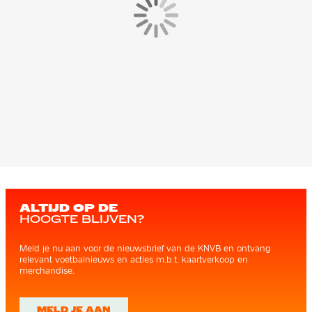
ALTIJD OP DE
HOOGTE BLIJVEN?
Meld je nu aan voor de nieuwsbrief van de KNVB en ontvang
relevant voetbalnieuws en acties m.b.t. kaartverkoop en
merchandise.
MELD JE AAN