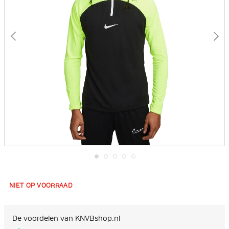
Ga
naar
het
NIET OP VOORRAAD
begin
van
de
afbeeldingen-
De voordelen van KNVBshop.nl
gallerij