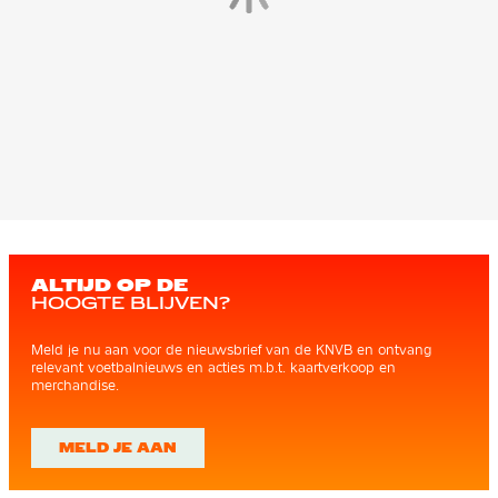
ALTIJD OP DE
HOOGTE BLIJVEN?
Meld je nu aan voor de nieuwsbrief van de KNVB en ontvang
relevant voetbalnieuws en acties m.b.t. kaartverkoop en
merchandise.
MELD JE AAN