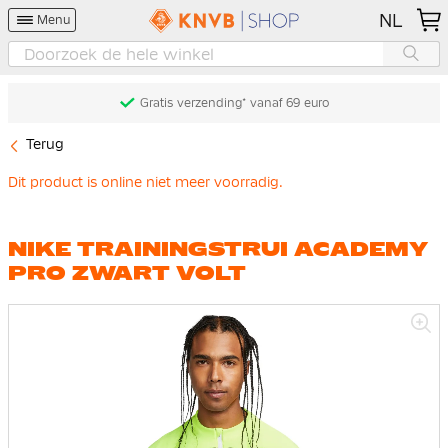
NL
Menu
Gratis verzending* vanaf 69 euro
Terug
Dit product is online niet meer voorradig.
NIKE TRAININGSTRUI ACADEMY
PRO ZWART VOLT
Ga
naar
het
einde
van
de
afbeeldingen-
gallerij