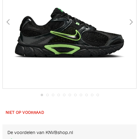
Ga
naar
het
NIET OP VOORRAAD
begin
van
de
afbeeldingen-
De voordelen van KNVBshop.nl
gallerij