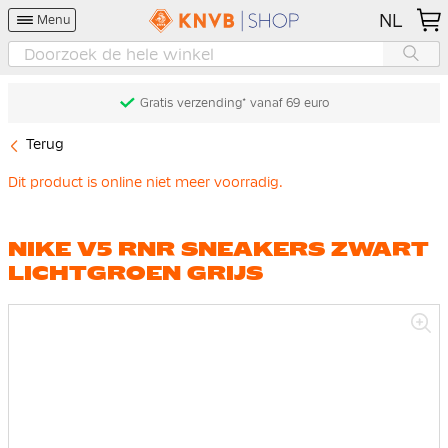
NL
Menu
Gratis verzending* vanaf 69 euro
Terug
Dit product is online niet meer voorradig.
NIKE V5 RNR SNEAKERS ZWART
LICHTGROEN GRIJS
Ga
naar
het
einde
van
de
afbeeldingen-
gallerij