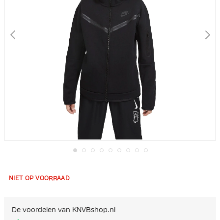
Ga
naar
het
NIET OP VOORRAAD
begin
van
de
afbeeldingen-
De voordelen van KNVBshop.nl
gallerij