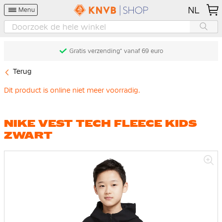
NL
Menu
Gratis verzending* vanaf 69 euro
Terug
Dit product is online niet meer voorradig.
NIKE VEST TECH FLEECE KIDS
ZWART
Ga
naar
het
einde
van
de
afbeeldingen-
gallerij