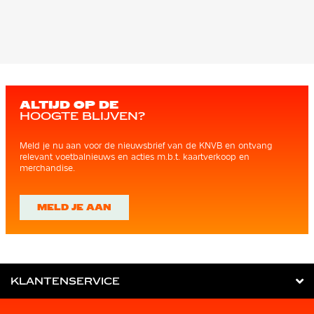
ALTIJD OP DE
HOOGTE BLIJVEN?
Meld je nu aan voor de nieuwsbrief van de KNVB en ontvang
relevant voetbalnieuws en acties m.b.t. kaartverkoop en
merchandise.
MELD JE AAN
KLANTENSERVICE