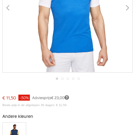
Ga
naar
het
€ 11,50
-50%
Adviesprijs
€ 23,00
begin
van
Beste prijs in de afgelopen 30 dagen: € 11,50
de
afbeeldingen-
Andere kleuren
gallerij