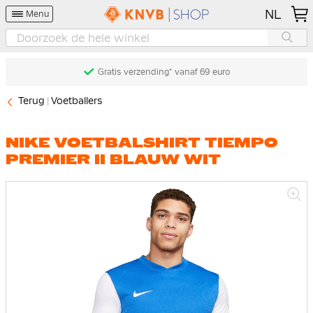
NL
Menu
Gratis verzending* vanaf 69 euro
Terug
Voetballers
NIKE VOETBALSHIRT TIEMPO
PREMIER II BLAUW WIT
Ga
naar
het
einde
van
de
afbeeldingen-
gallerij