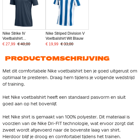
Nike Strike IV
Nike Striped Division V
Voetbalshirt
Voetbalshirt Wit Blauw
Donkerblauw Wit
€ 27,99
€ 40,00
€ 19,99
€ 33,00
PRODUCTOMSCHRIJVING
Met dit comfortabele Nike voetbalshirt ben je goed uitgerust om
optimaal te presteren. Draag hem tijdens je volgende wedstrijd
of training.
Het Nike voetbalshirt heeft een standaard pasvorm en sluit
goed aan op het bovenlijf.
Het Nike shirt is gemaakt van 100% polyester. Dit materiaal is
voorzien van de Nike Dri-FIT technologie, wat ervoor zorgt dat
zweet wordt afgevoerd naar de bovenste laag van shirt.
Hierdoor blijf je droog en comfortabel tijdens het trainen.