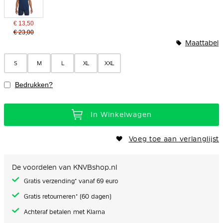
€ 13,50
€ 23,00
Maattabel
S
M
L
XL
XXL
Bedrukken?
In Winkelwagen
Voeg toe aan verlanglijst
De voordelen van KNVBshop.nl
Gratis verzending* vanaf 69 euro
Gratis retourneren* (60 dagen)
Achteraf betalen met Klarna