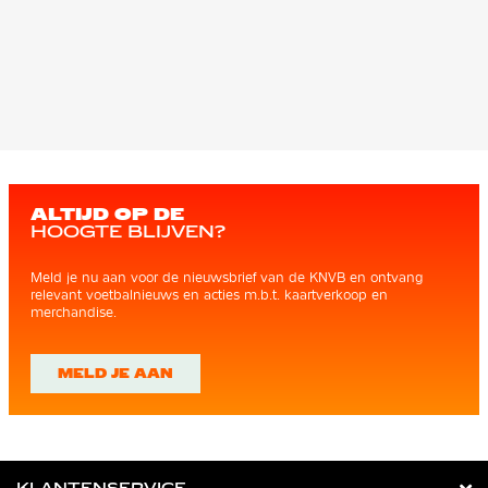
ALTIJD OP DE
HOOGTE BLIJVEN?
Meld je nu aan voor de nieuwsbrief van de KNVB en ontvang
relevant voetbalnieuws en acties m.b.t. kaartverkoop en
merchandise.
MELD JE AAN