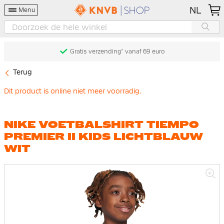
NL
Menu
Gratis verzending* vanaf 69 euro
Terug
Dit product is online niet meer voorradig.
NIKE VOETBALSHIRT TIEMPO
PREMIER II KIDS LICHTBLAUW
WIT
Ga
naar
het
einde
van
de
afbeeldingen-
gallerij