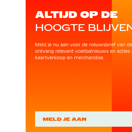
ALTIJD OP DE
HOOGTE BLIJVE
Meld je nu aan voor de nieuwsbrief van d
ontvang relevant voetbalnieuws en acties 
kaartverkoop en merchandise.
MELD JE AAN