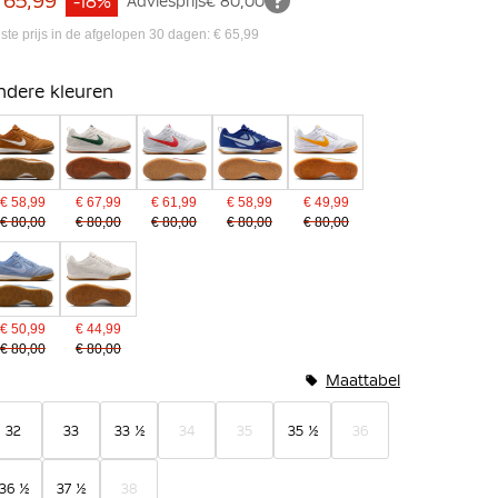
 65,99
-18%
Adviesprijs
€ 80,00
ste prijs in de afgelopen 30 dagen: € 65,99
ndere kleuren
€ 58,99
€ 67,99
€ 61,99
€ 58,99
€ 49,99
€ 80,00
€ 80,00
€ 80,00
€ 80,00
€ 80,00
€ 50,99
€ 44,99
€ 80,00
€ 80,00
Maattabel
32
33
33 ½
34
35
35 ½
36
36 ½
37 ½
38