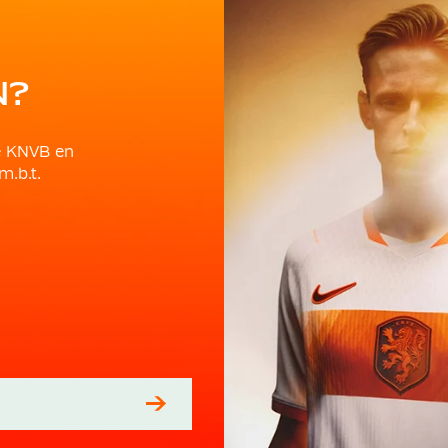
N?
e KNVB en
m.b.t.