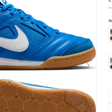
€
Be
A