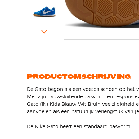
Ga
naar
het
begin
van
de
afbeeldingen-
gallerij
PRODUCTOMSCHRIJVING
De Gato begon als een voetbalschoen op het ve
Met zijn nauwsluitende pasvorm en responsie
Gato (IN) Kids Blauw Wit Bruin veelzijdigheid 
aanvoelen als een natuurlijk verlengstuk van j
De Nike Gato heeft een standaard pasvorm.