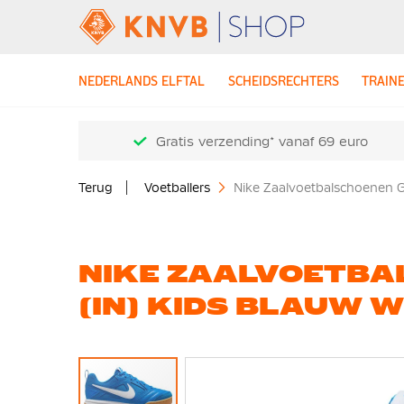
NEDERLANDS ELFTAL
SCHEIDSRECHTERS
TRAIN
Gratis verzending* vanaf 69 euro
Terug
Voetballers
Nike Zaalvoetbalschoenen G
NIKE ZAALVOETBA
(IN) KIDS BLAUW W
Ga
naar
het
einde