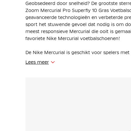
Geobsedeerd door snelheid? De grootste sterr
Zoom Mercurial Pro Superfly 10 Gras Voetbal
geavanceerde technologieën en verbeterde prest
sport het stuwende gevoel dat nodig is om door
meest responsieve Mercurial die ooit is gemaakt
favoriete Nike Mercurial voetbalschoenen!
De Nike Mercurial is geschikt voor spelers met
Lees meer
Deze voetbalschoenen zijn gemaakt met een ve
unit zit in de plaat en biedt extra responsieve
Een kleverige afwerking is ontworpen om je te
bal te behouden tijdens snelle dribbels.
Het golfachtige tractiepatroon bestaat uit een
resulteert in een groter oppervlak van de Air 
tegelijkertijd voldoende grip wordt geboden.