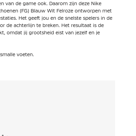
en van de game ook. Daarom zijn deze Nike
schoenen (FG) Blauw Wit Felroze ontworpen met
aties. Het geeft jou en de snelste spelers in de
 de achterlijn te breken. Het resultaat is de
, omdat jij grootsheid eist van jezelf en je
 smalle voeten.
rbeterde Zoom Air unit over 3/4-lengte. Deze
 demping op het veld.
 helpen doelen te bereiken en controle over de
 serie trapsgewijs geplaatste noppen, wat
Zoom-unit dat wordt benut, terwijl er