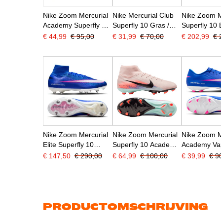
Nike Zoom Mercurial
Nike Mercurial Club
Nike Zoom M
Academy Superfly 10
Superfly 10 Gras /
Superfly 10 
Gras / Kunstgras
Kunstgras
Gras
€ 44,99
€ 95,00
€ 31,99
€ 70,00
€ 202,99
€ 
Voetbalschoenen
Voetbalschoenen
Voetbalsch
(MG) Blauw Wit
(MG) Blauw Wit
(FG) Zalmro
Felroze
Felroze
Donkerblau
Nike Zoom Mercurial
Nike Zoom Mercurial
Nike Zoom M
Elite Superfly 10
Superfly 10 Academy
Academy Va
IJzeren-Nop
Gras / Kunstgras
Gras / Kuns
€ 147,50
€ 290,00
€ 64,99
€ 100,00
€ 39,99
€ 9
Voetbalschoenen
Voetbalschoenen
Voetbalsch
(SG) Pro Player
(MG) Roze Blauw
(MG) Blauw 
Blauw Wit Felroze
Turquoise
Felroze
PRODUCTOMSCHRIJVING