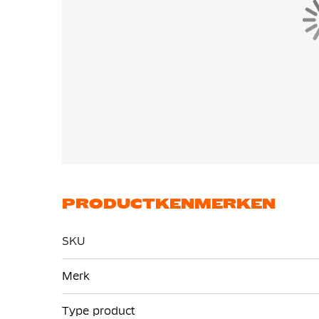
Een volledig Flyknit bovenwerk is zeer zacht, 
PRODUCTKENMERKEN
SKU
Meer
Merk
informatie
Type product