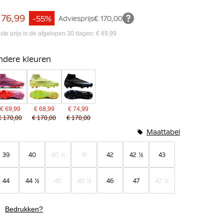
 76,99
-55%
Adviesprijs
€ 170,00
ste prijs in de afgelopen 30 dagen: € 89,99
ndere kleuren
€ 69,99
€ 68,99
€ 74,99
€ 170,00
€ 170,00
€ 170,00
Maattabel
39
40
40 ½
41
42
42 ½
43
44
44 ½
45
45 ½
46
47
47 ½
Bedrukken?