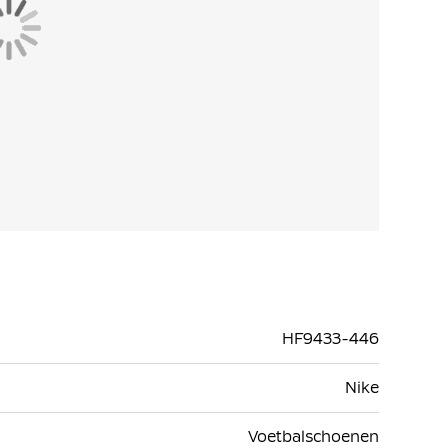
elastisch en speciaal gevormd voor de voeten.
HF9433-446
Nike
Voetbalschoenen