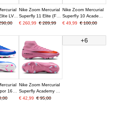
ercurial
Nike Zoom Mercurial
Nike Zoom Mercurial
Elite LV8
Superfly 11 Elite (FG)
Superfly 10 Academy
Gras
IJzeren-Nop
290,00
€ 260,99
€ 289,99
€ 49,99
€ 100,00
oenen
Voetbalschoenen
Voetbalschoenen
ze
Zwart Felgroen
(SG) Blauw Wit
+6
w Paars
Zilvergrijs
Felroze
ercurial
Nike Zoom Mercurial
por 16
Superfly Academy 10
tgras
Gras / Kunstgras
0,00
€ 42,99
€ 95,00
oenen
Voetbalschoenen
Wit
(MG) Roze Felrood
Lichtblauw