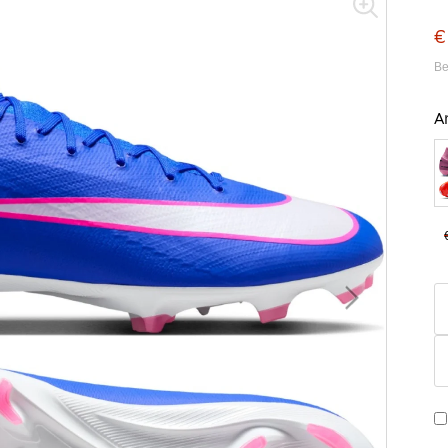
€
Be
A