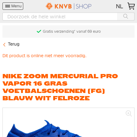
NL
Menu
Gratis verzending* vanaf 69 euro
Terug
Dit product is online niet meer voorradig.
NIKE ZOOM MERCURIAL PRO
VAPOR 16 GRAS
VOETBALSCHOENEN (FG)
BLAUW WIT FELROZE
Ga
naar
het
einde
van
de
afbeeldingen-