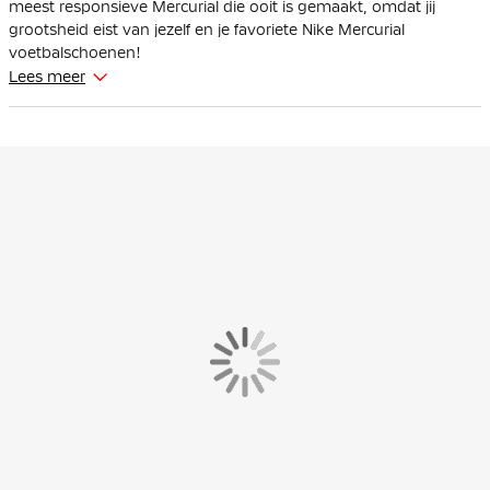
meest responsieve Mercurial die ooit is gemaakt, omdat jij
grootsheid eist van jezelf en je favoriete Nike Mercurial
voetbalschoenen!
Lees meer
De Nike Mercurial is geschikt voor spelers met smalle voeten.
Deze voetbalschoenen zijn gemaakt met een verbeterde Zoom
Air unit over 3/4-lengte. Deze unit zit in de plaat en biedt extra
responsieve demping op het veld.
Een kleverige afwerking is ontworpen om je te helpen doelen te
bereiken en controle over de bal te behouden tijdens snelle
dribbels.
Het golfachtige tractiepatroon bestaat uit een reeks trapsgewijs
geplaatste noppen, waardoor er meer oppervlakte van de Air
Zoom wordt benut en tegelijkertijd de juiste hoeveelheid grip
wordt geboden. De grootste nop is even hoog als de
traditionele middelste noppen, zodat de tractie behouden blijft.
Het golfachtige patroon is gecombineerd met geëvolueerde
chevron- en mesvormige noppen om je te helpen snel te
stoppen en scherpe bewegingen te maken.