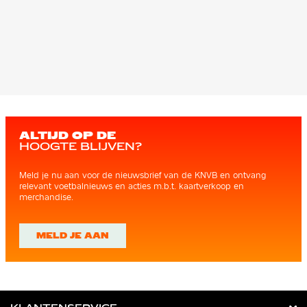
ALTIJD OP DE
HOOGTE BLIJVEN?
Meld je nu aan voor de nieuwsbrief van de KNVB en ontvang
relevant voetbalnieuws en acties m.b.t. kaartverkoop en
merchandise.
MELD JE AAN