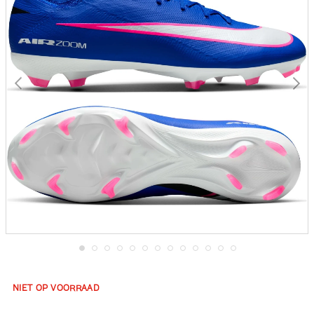
gallerij
Ga
naar
het
NIET OP VOORRAAD
begin
van