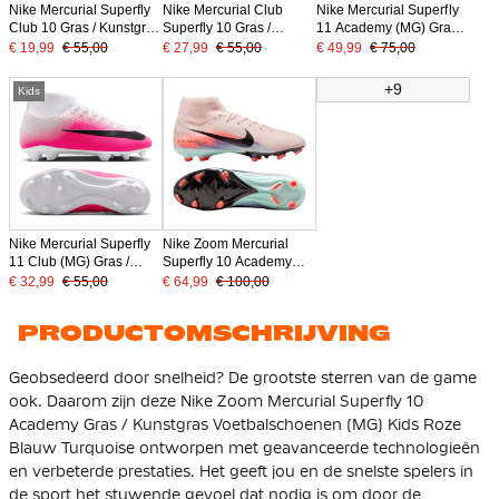
Nike Mercurial Superfly
Nike Mercurial Club
Nike Mercurial Superfly
Club 10 Gras / Kunstgras
Superfly 10 Gras /
11 Academy (MG) Gras /
Voetbalschoenen (MG)
Kunstgras
Kunstgras
€ 19,99
€ 55,00
€ 27,99
€ 55,00
€ 49,99
€ 75,00
Kids Geel Neongeel
Voetbalschoenen (MG)
Voetbalschoenen Kids
Oranje
Kids Blauw Wit Felroze
Felroze Wit Zwart
+9
Kids
Nike Mercurial Superfly
Nike Zoom Mercurial
11 Club (MG) Gras /
Superfly 10 Academy
Kunstgras
Gras / Kunstgras
€ 32,99
€ 55,00
€ 64,99
€ 100,00
Voetbalschoenen Kids
Voetbalschoenen (MG)
Felroze Wit Zwart
Roze Blauw Turquoise
PRODUCTOMSCHRIJVING
Geobsedeerd door snelheid? De grootste sterren van de game
ook. Daarom zijn deze Nike Zoom Mercurial Superfly 10
Academy Gras / Kunstgras Voetbalschoenen (MG) Kids Roze
Blauw Turquoise ontworpen met geavanceerde technologieën
en verbeterde prestaties. Het geeft jou en de snelste spelers in
de sport het stuwende gevoel dat nodig is om door de