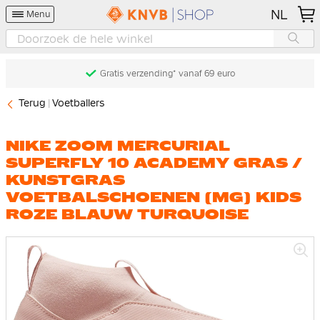
NL
Menu
Gratis verzending* vanaf 69 euro
Terug
Voetballers
NIKE ZOOM MERCURIAL
SUPERFLY 10 ACADEMY GRAS /
KUNSTGRAS
VOETBALSCHOENEN (MG) KIDS
ROZE BLAUW TURQUOISE
Ga
naar
het
einde
van
de
afbeeldingen-
gallerij