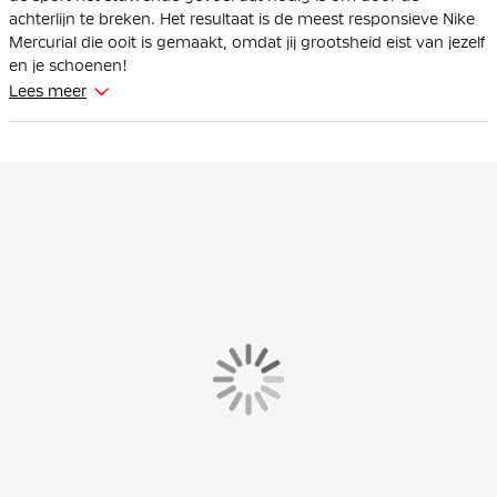
achterlijn te breken. Het resultaat is de meest responsieve Nike
Mercurial die ooit is gemaakt, omdat jij grootsheid eist van jezelf
en je schoenen!
Lees meer
De Nike Mercurial is geschikt voor spelers met smalle voeten.
Deze voetbalschoenen zijn gemaakt met een verbeterde Zoom
Air unit over 3/4-lengte. Deze unit zit in de plaat en biedt extra
responsieve demping op het veld.
Het bovenwerk is gemaakt van NikeSkin met ingebouwde
chevrons, wat de balcontrole verbetert en je het gevoel geeft
alsof je op blote voeten voetbalt.
Het golfachtige tractiepatroon bestaat uit een reeks trapsgewijs
geplaatste noppen, waardoor er meer oppervlakte van de Air
Zoom wordt benut en tegelijkertijd de juiste hoeveelheid grip
wordt geboden. De grootste nop is even hoog als de
traditionele middelste noppen, zodat de tractie behouden blijft.
Het golfachtige patroon is gecombineerd met geëvolueerde
chevron- en mesvormige noppen om je te helpen snel te